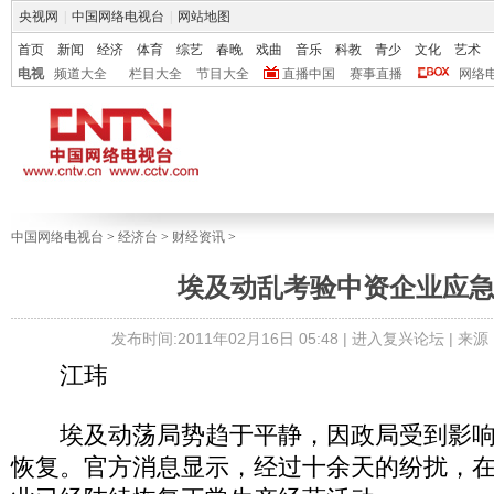
央视网
|
中国网络电视台
|
网站地图
首页
新闻
经济
体育
综艺
春晚
戏曲
音乐
科教
青少
文化
艺术
电视
频道大全
栏目大全
节目大全
直播中国
赛事直播
网络
中国网络电视台
>
经济台
>
财经资讯
>
埃及动乱考验中资企业应
发布时间:2011年02月16日 05:48 |
进入复兴论坛
| 来
江玮
埃及动荡局势趋于平静，因政局受到影响
恢复。官方消息显示，经过十余天的纷扰，