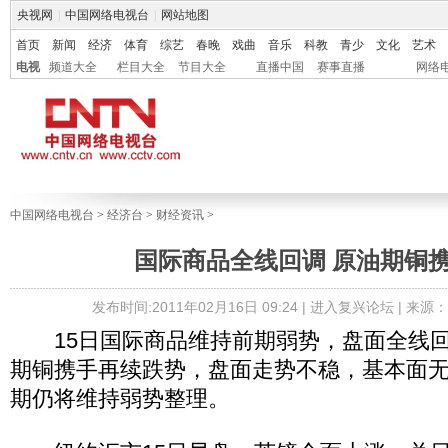
央视网
|
中国网络电视台
|
网站地图
首页
新闻
经济
体育
综艺
春晚
戏曲
音乐
科教
青少
文化
艺术
电视
频道大全
栏目大全
节目大全
直播中国
赛事直播
网络
中国网络电视台
>
经济台
>
财经资讯
>
国际商品全线回调 原油期铜
发布时间:2011年02月16日 09:24 |
进入复兴论坛
| 来源
15日国际商品维持前期弱势，盘面全线回
期铜携手再续跌势，盘面走势不稳，基本面
期仍将维持弱势整理。