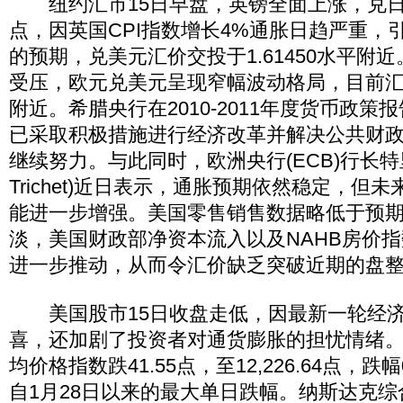
纽约汇市15日早盘，英镑全面上涨，兑日元
点，因英国CPI指数增长4%通胀日趋严重，
的预期，兑美元汇价交投于1.61450水平附
受压，欧元兑美元呈现窄幅波动格局，目前汇价交
附近。希腊央行在2010-2011年度货币政
已采取积极措施进行经济改革并解决公共财
继续努力。与此同时，欧洲央行(ECB)行长特里谢(
Trichet)近日表示，通胀预期依然稳定，但
能进一步增强。美国零售销售数据略低于预
淡，美国财政部净资本流入以及NAHB房价
进一步推动，从而令汇价缺乏突破近期的盘
美国股市15日收盘走低，因最新一轮经济
喜，还加剧了投资者对通货膨胀的担忧情绪
均价格指数跌41.55点，至12,226.64点，跌
自1月28日以来的最大单日跌幅。纳斯达克综合