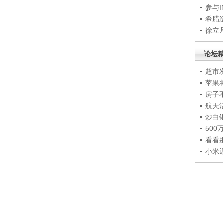
参与
希腊
徐立
论坛
超市
苹果
房子
航天
炒白
50
看看
小米