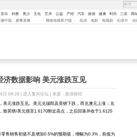
音乐
科教
青少
文化
艺术
公益
产经
汽车
旅游
健康
时尚
三农
商
直播中国
赛事直播
网络电视客户端
|
高清
电影
电视剧
纪录片
动
经济数据影响 美元涨跌互见
日 09:28 |
进入复兴论坛
| 来源：新浪财经
美元涨跌互见。美元兑瑞郎及英镑下跌，而兑澳元上涨；兑
英镑/美元摸至1.6170附近高点，之后回落并收于1.6125
销售初值不及增加0.5%的预期值，增幅为0.3%，前值为