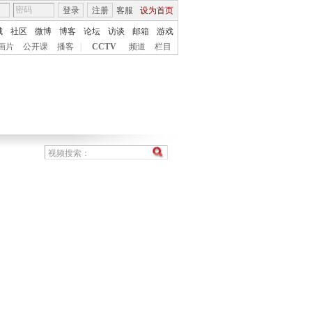
登录
注册
客服
设为首页
城
社区
微博
博客
论坛
访谈
邮箱
游戏
画片
公开课
播客
|
CCTV
频道
栏目