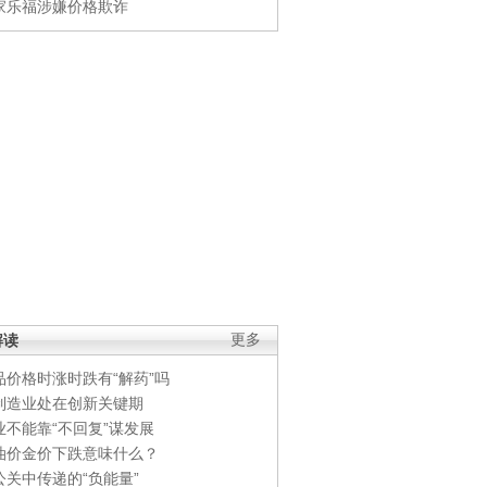
家乐福涉嫌价格欺诈
解读
更多
品价格时涨时跌有“解药”吗
制造业处在创新关键期
业不能靠“不回复”谋发展
油价金价下跌意味什么？
公关中传递的“负能量”