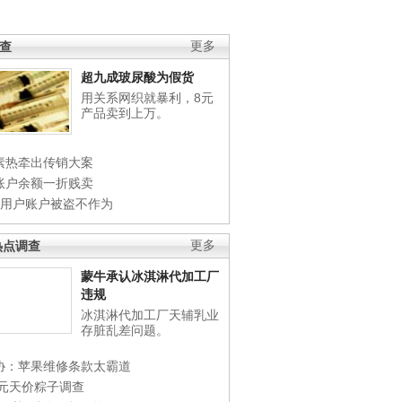
调查
更多
超九成玻尿酸为假货
用关系网织就暴利，8元
产品卖到上万。
素热牵出传销大案
账户余额一折贱卖
店用户账户被盗不作为
热点调查
更多
蒙牛承认冰淇淋代加工厂
违规
冰淇淋代加工厂天辅乳业
存脏乱差问题。
协：苹果维修条款太霸道
0元天价粽子调查