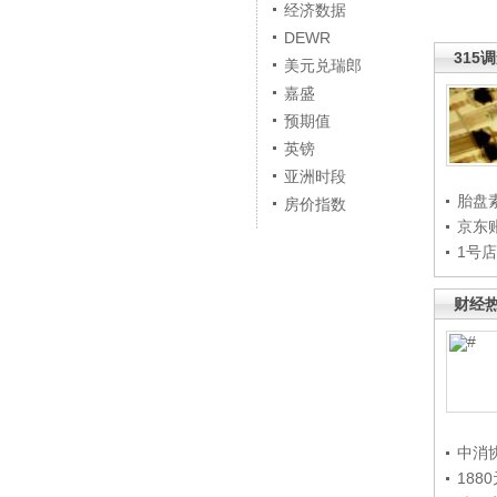
经济数据
DEWR
315
美元兑瑞郎
嘉盛
预期值
英镑
亚洲时段
胎盘
房价指数
京东
1号
财经
中消
188