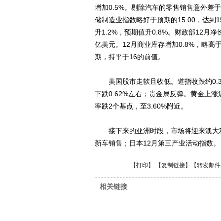
增加0.5%。剔除汽车的零售销售意外差于预
储制造业指数略好于预期的15.00，达到15
升1.2%，预期值升0.8%。财政部12月
亿美元。12月商业库存增加0.8%，略高于
期，持平于16的前值。
美国股市走软且收低。道指收跌约0.34%
下跌0.62%左右；贵金属反弹。黄金上涨近
率跌2个基点，至3.60%附近。
接下来的亚洲时段，市场将迎来澳大利亚
新车销售；日本12月第三产业活动指数。
【
打印
】 【
复制链接
】【
转发邮件
相关链接