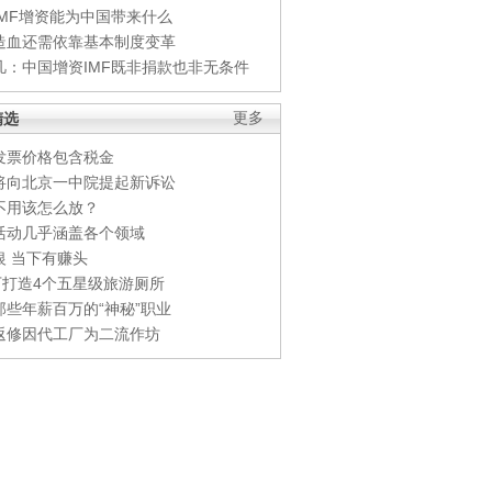
IMF增资能为中国带来什么
造血还需依靠基本制度变革
凡：中国增资IMF既非捐款也非无条件
精选
更多
发票价格包含税金
将向北京一中院提起新诉讼
不用该怎么放？
活动几乎涵盖各个领域
银 当下有赚头
0万打造4个五星级旅游厕所
那些年薪百万的“神秘”职业
返修因代工厂为二流作坊