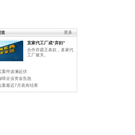
调查
更多
宜家代工厂成“弃妇”
合作存霸王条款，多家代
工厂被关。
宝案件波澜起伏
咖啡企业资金告急
吉案最迟7月底有结果