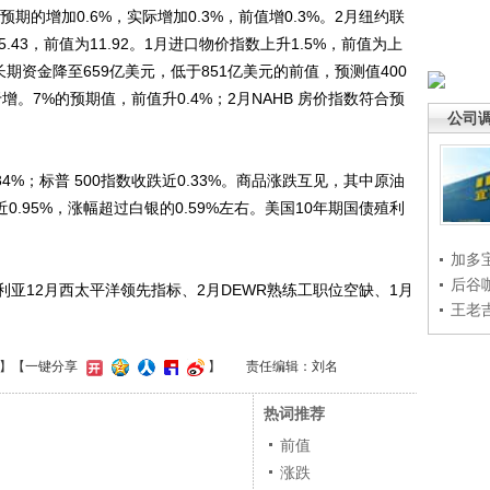
期的增加0.6%，实际增加0.3%，前值增0.3%。2月纽约联
.43，前值为11.92。1月进口物价指数上升1.5%，前值为上
净长期资金降至659亿美元，低于851亿美元的前值，预测值400
增。7%的预期值，前值升0.4%；2月NAHB 房价指数符合预
公司
；标普 500指数收跌近0.33%。商品涨跌互见，其中原油
0.95%，涨幅超过白银的0.59%左右。美国10年期国债殖利
加多
后谷
12月西太平洋领先指标、2月DEWR熟练工职位空缺、1月
王老
】
【一键分享
】
责任编辑：刘名
热词推荐
前值
涨跌