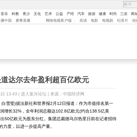
音乐
科教
青少
文化
艺术
公益
产经
汽车
旅游
健康
时尚
三农
商
直播中国
赛事直播
网络电视客户端
|
高清
电影
电视剧
纪录片
动
头道达尔去年盈利超百亿欧元
 13:43 |
进入复兴论坛
| 来源：中国经济网
 白雪莹)据法新社和世界报2月12日报道：作为市值排名第一
增长32%，全年利润总额达102.8亿欧元(约合138.5亿美
拿出50亿欧元为股东分红。集团总裁德马尔热里日前在记者招待
的力度，以进一步提高产量。