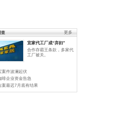
调查
更多
宜家代工厂成“弃妇”
合作存霸王条款，多家代
工厂被关。
宝案件波澜起伏
咖啡企业资金告急
吉案最迟7月底有结果