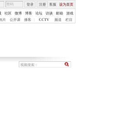
登录
注册
客服
设为首页
城
社区
微博
博客
论坛
访谈
邮箱
游戏
画片
公开课
播客
|
CCTV
频道
栏目