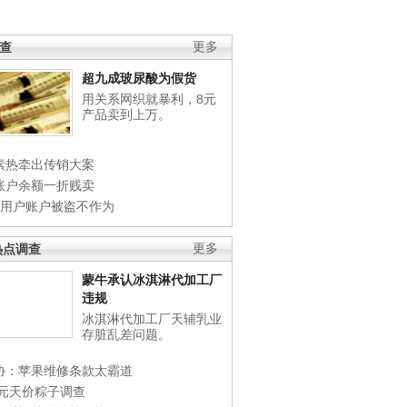
调查
更多
超九成玻尿酸为假货
用关系网织就暴利，8元
产品卖到上万。
素热牵出传销大案
账户余额一折贱卖
店用户账户被盗不作为
热点调查
更多
蒙牛承认冰淇淋代加工厂
违规
冰淇淋代加工厂天辅乳业
存脏乱差问题。
协：苹果维修条款太霸道
0元天价粽子调查