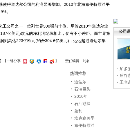
得道达尔公司的利润显著增加。2010年北海布伦特原油平
29%。
化工公司之一，位列世界500强前十位。尽管2010年道达尔业
公司
约合187亿美元)欧元的净利润纪录相比，仍有不小差距。而世界第
则高达223亿欧元(约合304.6亿美元)，远远超过道达尔集
】
【一键分享
】
责任编辑：刘名
加多
热词推荐
后谷
道达尔
王老
石油巨头
2010年
石油勘探
盈利
埃克森美孚
布伦特原油