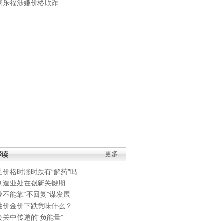
家乐福涉嫌价格欺诈
解读
更多
品价格时涨时跌有“解药”吗
制造业处在创新关键期
业不能靠“不回复”谋发展
油价金价下跌意味什么？
公关中传递的“负能量”