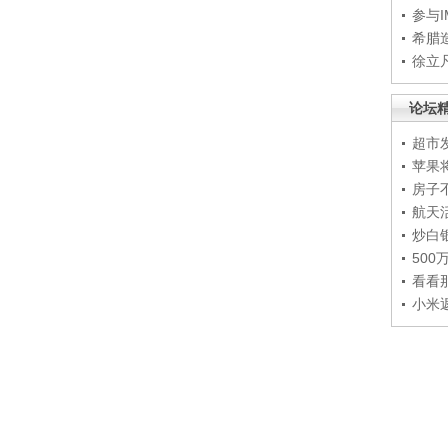
参与
希腊
徐立
论坛
超市
苹果
房子
航天
炒白
50
看看
小米