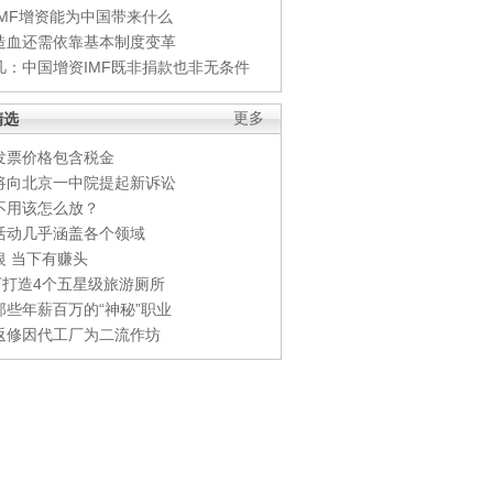
IMF增资能为中国带来什么
造血还需依靠基本制度变革
凡：中国增资IMF既非捐款也非无条件
精选
更多
发票价格包含税金
将向北京一中院提起新诉讼
不用该怎么放？
活动几乎涵盖各个领域
银 当下有赚头
0万打造4个五星级旅游厕所
那些年薪百万的“神秘”职业
返修因代工厂为二流作坊