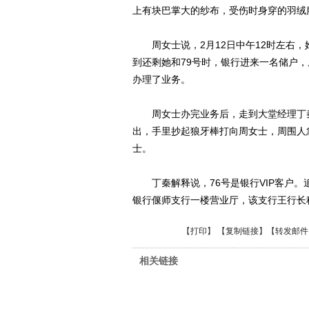
上有块巴掌大的纱布，受伤时身穿的羽绒
周女士说，2月12日中午12时左右，
到还剩她和79号时，银行进来一名储户
办理了业务。
周女士办完业务后，走到大堂经理丁秦处
出，手里抄起狼牙棒打向周女士，周围人
士。
丁秦解释说，76号是银行VIP客户。追
银行偃师支行一楼营业厅，该支行王行长
【
打印
】 【
复制链接
】【
转发邮件
相关链接