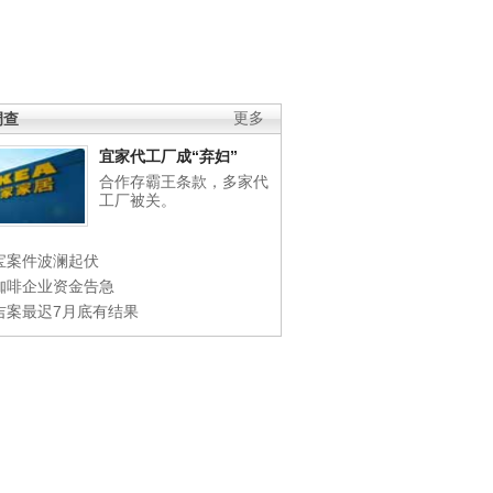
调查
更多
宜家代工厂成“弃妇”
合作存霸王条款，多家代
工厂被关。
宝案件波澜起伏
咖啡企业资金告急
吉案最迟7月底有结果