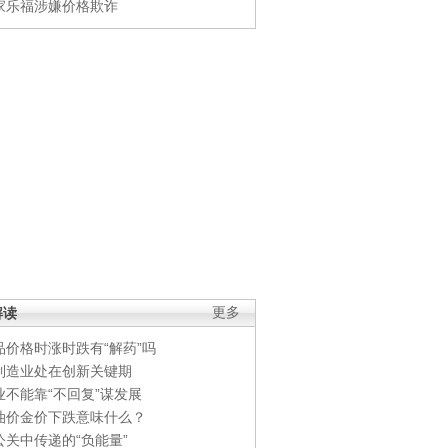
家乐福涉嫌价格欺诈
解读
更多
品价格时涨时跌有“解药”吗
制造业处在创新关键期
业不能靠“不回复”谋发展
油价金价下跌意味什么？
公关中传递的“负能量”