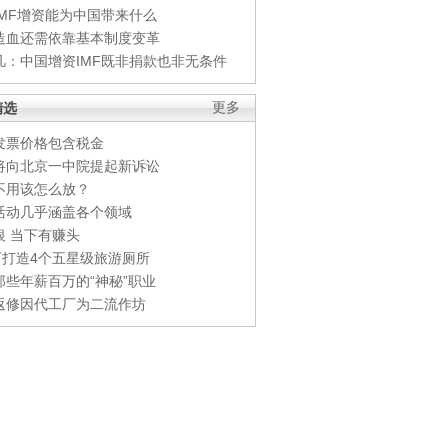
IMF增资能为中国带来什么
造血还需依靠基本制度变革
凡：中国增资IMF既非捐款也非无条件
精选
更多
发票价格包含税金
将向北京一中院提起新诉讼
不用该怎么放？
活动几乎涵盖各个领域
银 当下有赚头
0万打造4个五星级旅游厕所
那些年薪百万的“神秘”职业
返修因代工厂为二流作坊