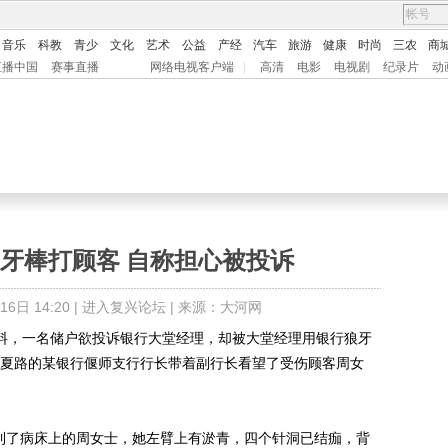
音乐
科教
青少
文化
艺术
公益
产经
汽车
旅游
健康
时尚
三农
商
直播中国
赛事直播
网络电视客户端
|
高清
电影
电视剧
纪录片
动
牙棒打顾客 自称担心被投诉
日 14:20 |
进入复兴论坛
| 来源：大河网
料，一名储户欲投诉银行大堂经理，却被大堂经理用银行狼牙
市华夏路的某银行偃师支行行长带着副行长看望了受伤顾客周女
到了病床上的周女士，她左臂上有淤青，四个针洞已结痂，背