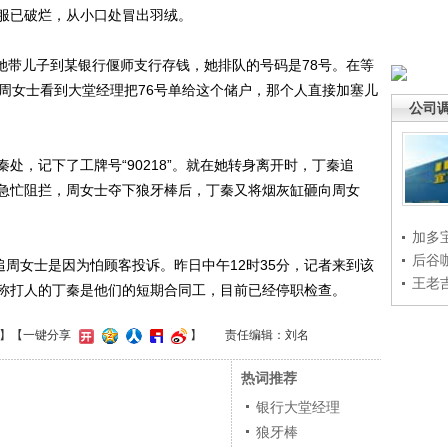
服已破烂，从小口处冒出羽绒。
她带儿子到某银行偃师支行存钱，她排队的号码是78号。在等
，周女士看到大堂经理把76号单给这个储户，那个人直接加塞儿
公司
，记下了工牌号“90218”。就在她转身离开时，丁秦追
急忙阻拦，周女士夺下狼牙棒后，丁秦又将烟灰缸砸向周女
加多
后谷
周女士是因为怕顾客投诉。昨日中午12时35分，记者来到该
王老
称打人的丁秦是他们的短期合同工，目前已经停职检查。
】
【一键分享
】
责任编辑：刘名
热词推荐
银行大堂经理
狼牙棒