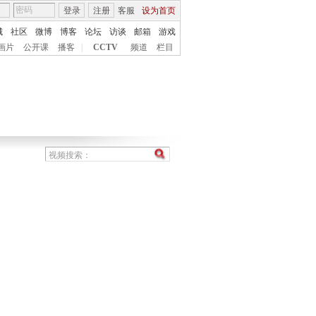
登录
注册
客服
设为首页
城
社区
微博
博客
论坛
访谈
邮箱
游戏
画片
公开课
播客
|
CCTV
频道
栏目