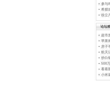
参与
希腊
徐立
论坛
超市
苹果
房子
航天
炒白
50
看看
小米