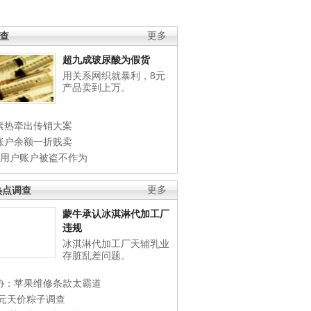
调查
更多
超九成玻尿酸为假货
用关系网织就暴利，8元
产品卖到上万。
素热牵出传销大案
账户余额一折贱卖
店用户账户被盗不作为
热点调查
更多
蒙牛承认冰淇淋代加工厂
违规
冰淇淋代加工厂天辅乳业
存脏乱差问题。
协：苹果维修条款太霸道
0元天价粽子调查