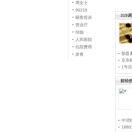
周女士
90218
315
顾客投诉
营业厅
结痂
人民医院
住院费用
胎盘
淤青
京东
1号
财经
中消
188