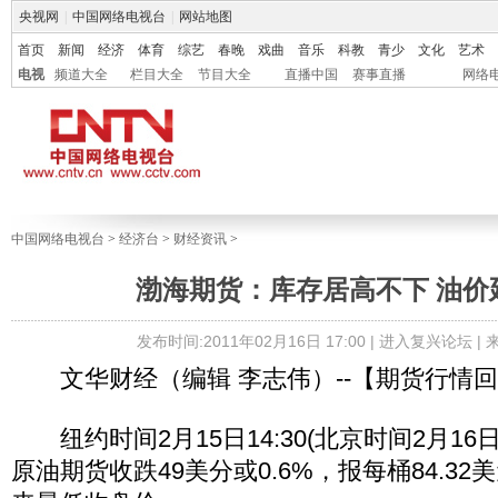
央视网
|
中国网络电视台
|
网站地图
首页
新闻
经济
体育
综艺
春晚
戏曲
音乐
科教
青少
文化
艺术
电视
频道大全
栏目大全
节目大全
直播中国
赛事直播
网络
中国网络电视台
>
经济台
>
财经资讯
>
渤海期货：库存居高不下 油价
发布时间:2011年02月16日 17:00 |
进入复兴论坛
|
文华财经（编辑 李志伟）--【期货行情
纽约时间2月15日14:30(北京时间2月16日3:
原油期货收跌49美分或0.6%，报每桶84.32