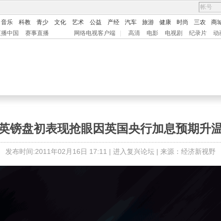
音乐
科教
青少
文化
艺术
公益
产经
汽车
旅游
健康
时尚
三农
商
直播中国
赛事直播
网络电视客户端
|
高清
电影
电视剧
纪录片
动
英镑盘初表现抢眼因英国央行加息预期升
发布时间:2011年02月16日 17:11 |
进入复兴论坛
| 来源：经济新视野