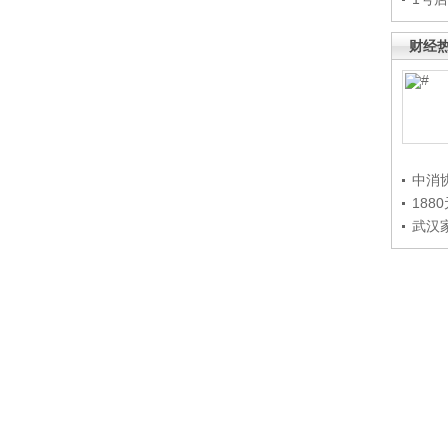
财经
中消
188
武汉