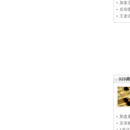
加多
后谷
王老
315
胎盘
京东
1号