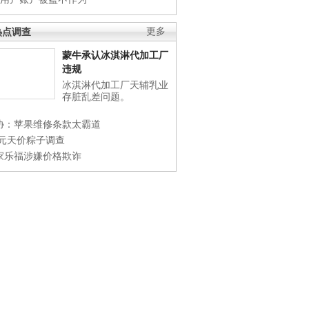
热点调查
更多
蒙牛承认冰淇淋代加工厂
违规
冰淇淋代加工厂天辅乳业
存脏乱差问题。
协：苹果维修条款太霸道
0元天价粽子调查
家乐福涉嫌价格欺诈