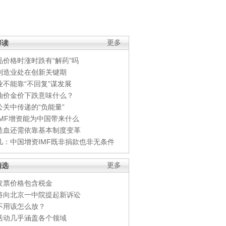
解读
更多
品价格时涨时跌有“解药”吗
制造业处在创新关键期
业不能靠“不回复”谋发展
油价金价下跌意味什么？
公关中传递的“负能量”
IMF增资能为中国带来什么
造血还需依靠基本制度变革
凡：中国增资IMF既非捐款也非无条件
精选
更多
发票价格包含税金
将向北京一中院提起新诉讼
不用该怎么放？
活动几乎涵盖各个领域