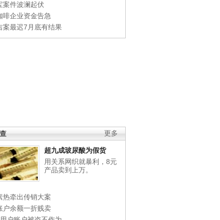
宝案件波澜起伏
咖啡企业资金告急
吉案最迟7月底有结果
调查
更多
超九成玻尿酸为假货
用关系网织就暴利，8元
产品卖到上万。
素热牵出传销大案
账户余额一折贱卖
店用户账户被盗不作为