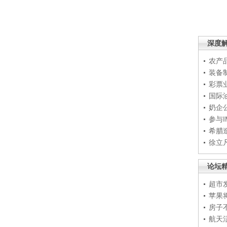
深度
农产
装备
彩票
国际
奶企
参与
希腊
徐立
论坛
超市
苹果
房子
航天