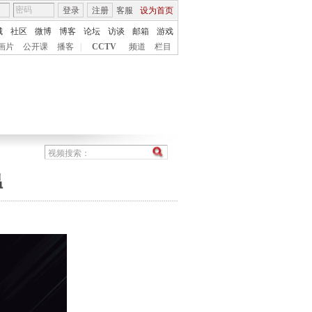
登录
注册
客服
设为首页
城
社区
微博
博客
论坛
访谈
邮箱
游戏
画片
公开课
播客
|
CCTV
频道
栏目
温