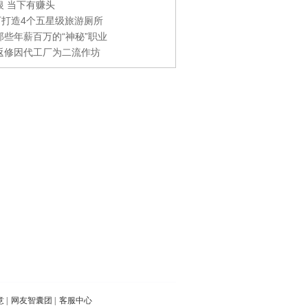
银 当下有赚头
0万打造4个五星级旅游厕所
那些年薪百万的“神秘”职业
返修因代工厂为二流作坊
意
|
网友智囊团
|
客服中心