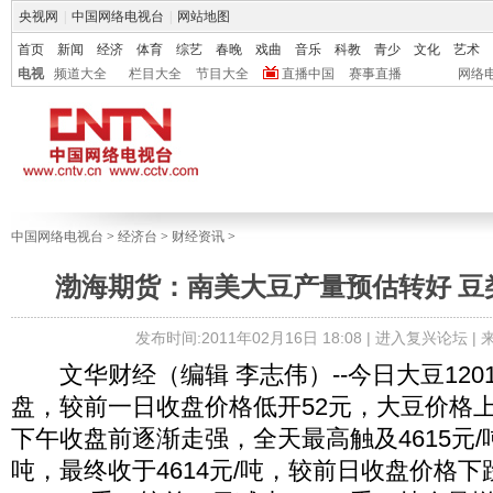
央视网
|
中国网络电视台
|
网站地图
首页
新闻
经济
体育
综艺
春晚
戏曲
音乐
科教
青少
文化
艺术
电视
频道大全
栏目大全
节目大全
直播中国
赛事直播
网络
中国网络电视台
>
经济台
>
财经资讯
>
渤海期货：南美大豆产量预估转好 豆
发布时间:2011年02月16日 18:08 |
进入复兴论坛
|
文华财经（编辑 李志伟）--今日大豆1201合
盘，较前一日收盘价格低开52元，大豆价格
下午收盘前逐渐走强，全天最高触及4615元/吨
吨，最终收于4614元/吨，较前日收盘价格下