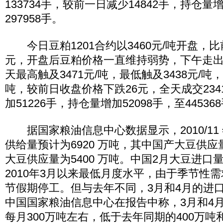
133734手，较前一日减少14842手，持仓量增
297958手。
今日豆粕1201合约以3460元/吨开盘，比
元，开盘后豆粕价格一直维持弱势，下午走
天最高触及3471元/吨，最低触及3438元/吨，
吨，较前日收盘价格下跌26元，全天成交234
加51226手，持仓量增加52098手，至44536
据国家粮油信息中心数据显示，2010/11
供给量预计为6920 万吨，其中国产大豆供应
大豆供应量为5400 万吨。中国2月大豆进口
2010年3月以来最低月度水平，由于季节性
节假期停工。但与去年不同，3月和4月的进
中国国家粮油信息中心在报告中称，3月和4
每月300万吨左右，低于去年同期的400万吨