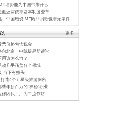
IMF增资能为中国带来什么
造血还需依靠基本制度变革
凡：中国增资IMF既非捐款也非无条件
精选
更多
发票价格包含税金
将向北京一中院提起新诉讼
不用该怎么放？
活动几乎涵盖各个领域
银 当下有赚头
0万打造4个五星级旅游厕所
那些年薪百万的“神秘”职业
返修因代工厂为二流作坊