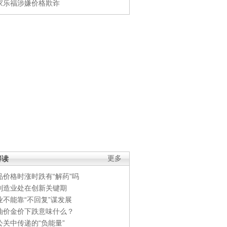
家乐福涉嫌价格欺诈
解读
更多
品价格时涨时跌有“解药”吗
制造业处在创新关键期
业不能靠“不回复”谋发展
油价金价下跌意味什么？
公关中传递的“负能量”