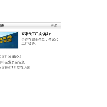
调查
更多
宜家代工厂成“弃妇”
合作存霸王条款，多家代
工厂被关。
宝案件波澜起伏
咖啡企业资金告急
吉案最迟7月底有结果