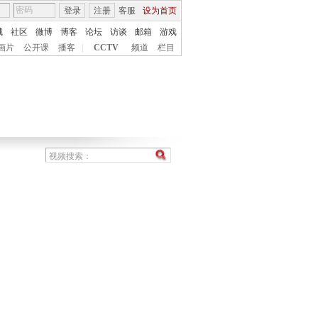
登录
注册
客服
设为首页
城
社区
微博
博客
论坛
访谈
邮箱
游戏
画片
公开课
播客
|
CCTV
频道
栏目