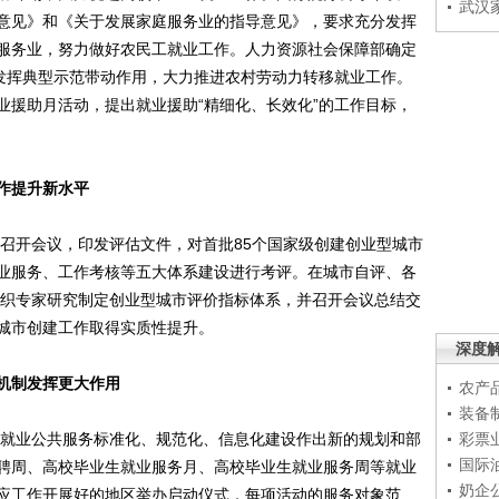
武汉
意见》和《关于发展家庭服务业的指导意见》，要求充分发挥
服务业，努力做好农民工就业工作。人力资源社会保障部确定
，发挥典型示范带动作用，大力推进农村劳动力转移就业工作。
业援助月活动，提出就业援助“精细化、长效化”的工作目标，
作提升新水平
召开会议，印发评估文件，对首批85个国家级创建创业型城市
业服务、工作考核等五大体系建设进行考评。在城市自评、各
年组织专家研究制定创业型城市评价指标体系，并召开会议总结交
城市创建工作取得实质性提升。
深度
机制发挥更大作用
农产
装备
就业公共服务标准化、规范化、信息化建设作出新的规划和部
彩票
国际
聘周、高校毕业生就业服务月、高校毕业生就业服务周等就业
奶企
应工作开展好的地区举办启动仪式，每项活动的服务对象范