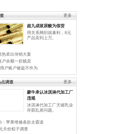
调查
更多
超九成玻尿酸为假货
用关系网织就暴利，8元
产品卖到上万。
素热牵出传销大案
账户余额一折贱卖
店用户账户被盗不作为
热点调查
更多
蒙牛承认冰淇淋代加工厂
违规
冰淇淋代加工厂天辅乳业
存脏乱差问题。
协：苹果维修条款太霸道
0元天价粽子调查