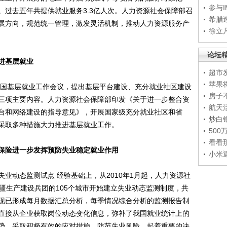
参与
。过去五年共提供就业服务3.3亿人次。人力资源社会保障部召
希腊
展方向，规范统一管理，激发灵活机制，推动人力资源服务产
徐立
论坛
进基层就业
超市
苹果
国基层就业工作会议，提出基层平台建设、充分就业社区建设
房子
三项主要内容。人力资源社会保障部印发《关于进一步整合资
航天
台和网络建设的指导意见》，开展国家级充分就业社区和省
炒白
采取多种措施大力推进基层就业工作。
50
看看
保险进一步发挥预防失业稳定就业作用
小米
动态监测试点 经验基础上，从2010年1月起，人力资源社
疆生产建设兵团的105个城市开始建立失业动态监测制度，共
人。现已形成每月数据汇总分析，每季情况综合分析的监测报告制
直接从企业获取岗位动态变化信息，弥补了我国就业统计上的
势，采取积极有效的应对措施，防范失业风险，起着重要的决