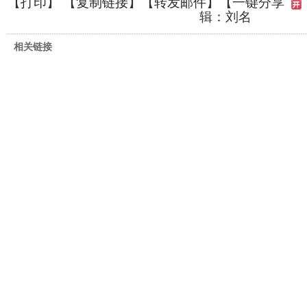
【
打印
】 【
复制链接
】【
转发邮件
】
【一键分享
辑：刘名
相关链接