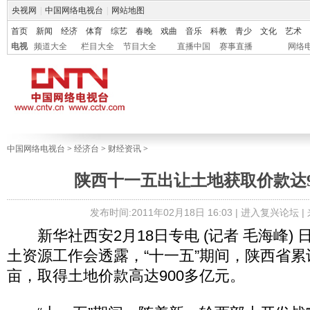
央视网
|
中国网络电视台
|
网站地图
首页
新闻
经济
体育
综艺
春晚
戏曲
音乐
科教
青少
文化
艺术
电视
频道大全
栏目大全
节目大全
直播中国
赛事直播
网络
中国网络电视台
>
经济台
>
财经资讯
>
陕西十一五出让土地获取价款达9
发布时间:2011年02月18日 16:03 |
进入复兴论坛
|
新华社西安2月18日专电 (记者 毛海峰)
土资源工作会透露，“十一五”期间，陕西省累计
亩，取得土地价款高达900多亿元。