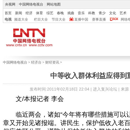
央视网
|
中国网络电视台
|
网站地图
首页
新闻
经济
体育
综艺
春晚
戏曲
音乐
科教
青少
文化
艺术
电视
频道大全
栏目大全
节目大全
直播中国
赛事直播
网络
中国网络电视台
>
经济台
>
财经资讯
>
中等收入群体利益应得到
发布时间:2011年02月18日 22:04 |
进入复兴论坛
| 来
文/本报记者 李会
临近两会，诸如“今年将有哪些措施可以让
章又开始见诸报端。讲民生，保护低收入老