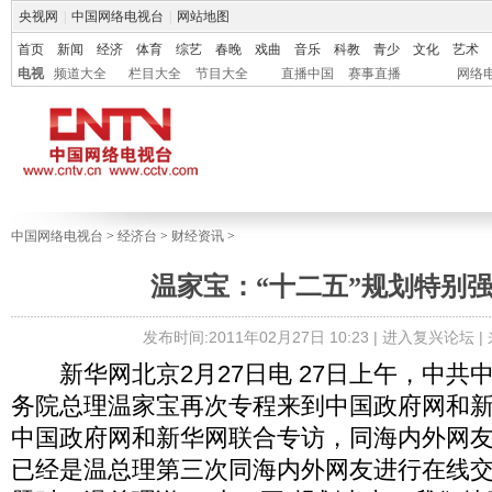
央视网
|
中国网络电视台
|
网站地图
首页
新闻
经济
体育
综艺
春晚
戏曲
音乐
科教
青少
文化
艺术
电视
频道大全
栏目大全
节目大全
直播中国
赛事直播
网络
中国网络电视台
>
经济台
>
财经资讯
>
温家宝：“十二五”规划特别
发布时间:2011年02月27日 10:23 |
进入复兴论坛
|
新华网北京2月27日电 27日上午，中共
务院总理温家宝再次专程来到中国政府网和
中国政府网和新华网联合专访，同海内外网
已经是温总理第三次同海内外网友进行在线