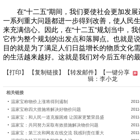
在“十二五”期间，我们要使社会更加发展
一系列重大问题都进一步得到改善，使人民
来充满信心。因此，在“十二五”规划当中，
它作为整个规划的出发点和落脚点。也就是
目的就是为了满足人们日益增长的物质文化
的生活越来越好。这就是我们对今后五年的
【
打印
】 【
复制链接
】【
转发邮件
】
【一键分享
辑：李小龙
相关链接
温家宝称物价上涨将得到遏制
2011
温家宝称四大措施将解决好物价问题
2011
温家宝：和人民一道克服困难 让国家更繁荣昌盛
2011
温家宝：共同努力采取有效措施解决物价问题
2011
温家宝：第三次和网友在线交流 我感到责任重大
2011