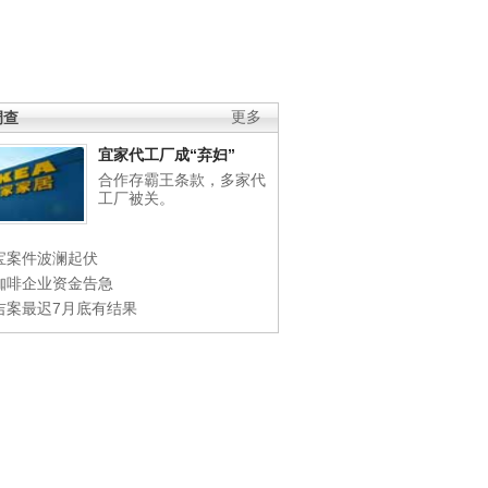
调查
更多
宜家代工厂成“弃妇”
合作存霸王条款，多家代
工厂被关。
宝案件波澜起伏
咖啡企业资金告急
吉案最迟7月底有结果