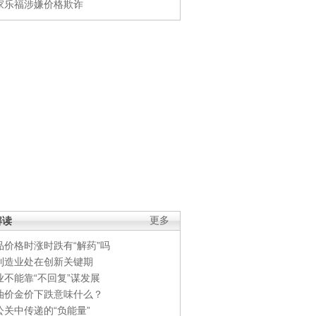
家乐福涉嫌价格欺诈
解读
更多
品价格时涨时跌有“解药”吗
制造业处在创新关键期
业不能靠“不回复”谋发展
油价金价下跌意味什么？
公关中传递的“负能量”