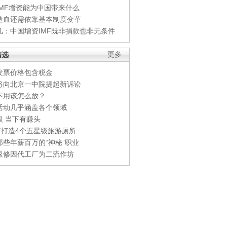
IMF增资能为中国带来什么
造血还需依靠基本制度变革
凡：中国增资IMF既非捐款也非无条件
精选
更多
发票价格包含税金
将向北京一中院提起新诉讼
不用该怎么放？
活动几乎涵盖各个领域
银 当下有赚头
0万打造4个五星级旅游厕所
那些年薪百万的“神秘”职业
返修因代工厂为二流作坊