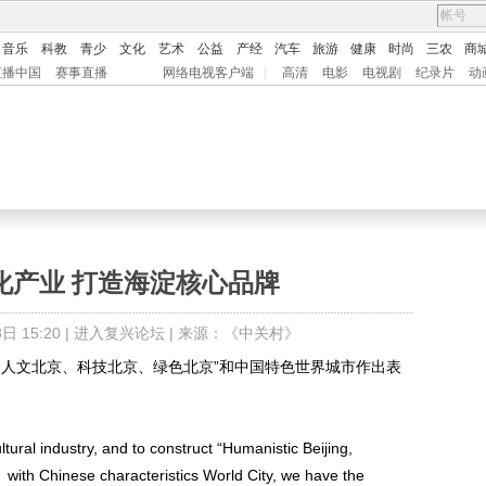
音乐
科教
青少
文化
艺术
公益
产经
汽车
旅游
健康
时尚
三农
商
直播中国
赛事直播
网络电视客户端
|
高清
电影
电视剧
纪录片
动
化产业 打造海淀核心品牌
 15:20 |
进入复兴论坛
| 来源：《中关村》
人文北京、科技北京、绿色北京”和中国特色世界城市作出表
al industry, and to construct “Humanistic Beijing,
 with Chinese characteristics World City, we have the