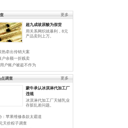
调查
更多
超九成玻尿酸为假货
用关系网织就暴利，8元
产品卖到上万。
素热牵出传销大案
账户余额一折贱卖
店用户账户被盗不作为
热点调查
更多
蒙牛承认冰淇淋代加工厂
违规
冰淇淋代加工厂天辅乳业
存脏乱差问题。
协：苹果维修条款太霸道
0元天价粽子调查