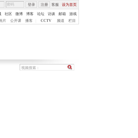
登录
注册
客服
设为首页
城
社区
微博
博客
论坛
访谈
邮箱
游戏
画片
公开课
播客
|
CCTV
频道
栏目