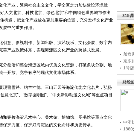
文化产业，繁荣社会主义文化，举全区之力加快建设环境优
设“人文北京、科技北京、绿色北京”和中国特色世界城市作出
315
抓住机遇，把文化产业放在更加重要的位置，充分发挥文化产业
发展中的重要作用。
创意、影视制作、新闻出版、演艺娱乐、文化会展、数字内
完善产业政策体系，实现海淀区文化产业的跨越式发展。
胎盘
京东
分盘活和整合海淀区域内优质文化资源，打破条块分割、地
1号
统一开放、竞争有序的现代文化市场体系。
财经
现曹雪芹、纳兰性德、三山五园等海淀传统文化名片，弘扬
创意北京”、“数字圆明园”、“中央新影动漫文化城”等重点项目
和完善海淀艺术中心、美术馆、博物馆、图书馆等重点文化
中消
缮保护力度，保护好海淀区的文化命脉和历史传承。
188