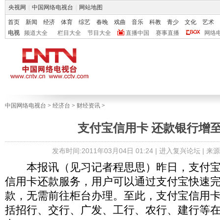
央视网
|
中国网络电视台
|
网站地图
首页
新闻
经济
体育
综艺
春晚
戏曲
音乐
科教
青少
文化
艺术
电视
频道大全
栏目大全
节目大全
直播中国
赛事直播
网络
中国网络电视台
>
经济台
>
财经资讯
>
支付宝信用卡 还款银行增至
发布时间:2011年03月04日 01:24 |
进入复兴论坛
| 来
本报讯（见习记者程思思）昨日，支付宝
信用卡还款服务，用户可以通过支付宝快速
款，无需前往柜台办理。至此，支付宝信用
括招行、交行、广发、工行、农行、建行等在