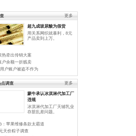
调查
更多
超九成玻尿酸为假货
用关系网织就暴利，8元
产品卖到上万。
素热牵出传销大案
账户余额一折贱卖
店用户账户被盗不作为
热点调查
更多
蒙牛承认冰淇淋代加工厂
违规
冰淇淋代加工厂天辅乳业
存脏乱差问题。
协：苹果维修条款太霸道
0元天价粽子调查