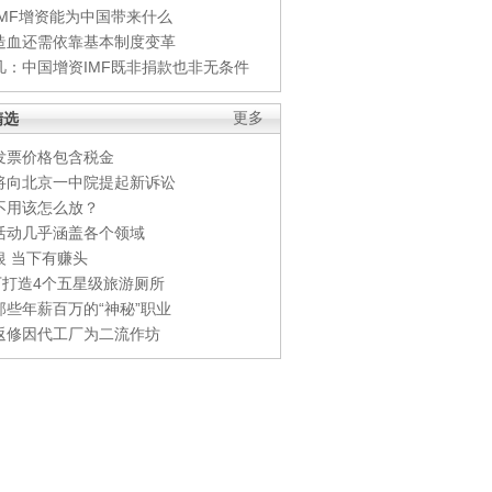
IMF增资能为中国带来什么
造血还需依靠基本制度变革
凡：中国增资IMF既非捐款也非无条件
精选
更多
发票价格包含税金
将向北京一中院提起新诉讼
不用该怎么放？
活动几乎涵盖各个领域
银 当下有赚头
0万打造4个五星级旅游厕所
那些年薪百万的“神秘”职业
返修因代工厂为二流作坊