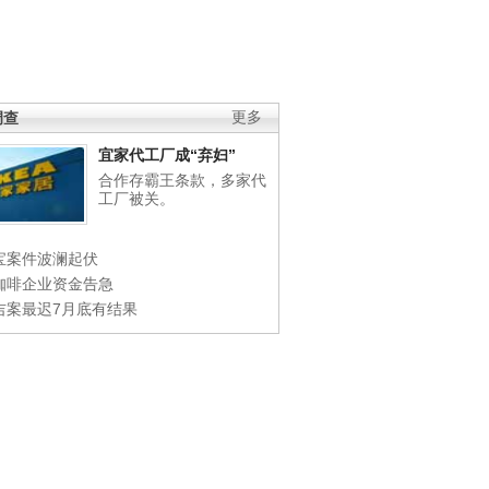
调查
更多
宜家代工厂成“弃妇”
合作存霸王条款，多家代
工厂被关。
宝案件波澜起伏
咖啡企业资金告急
吉案最迟7月底有结果