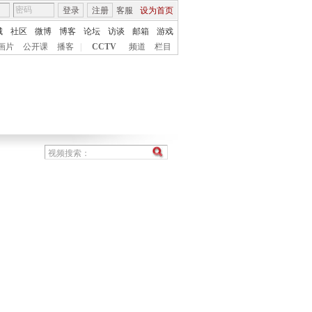
登录
注册
客服
设为首页
城
社区
微博
博客
论坛
访谈
邮箱
游戏
画片
公开课
播客
|
CCTV
频道
栏目