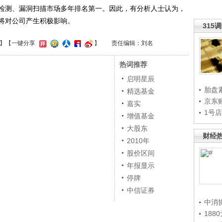
检测、漏洞扫描市场多年排名第一。因此，有分析人士认为，
将对公司产生积极影响。
315
】
【一键分享
】
责任编辑：刘名
热词推荐
启明星辰
胎盘
精选基金
京东
嘉实
1号
增值基金
大股东
财经
2010年
股价区间
年报显示
停牌
中信证券
中消
188