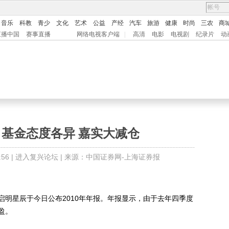
音乐
科教
青少
文化
艺术
公益
产经
汽车
旅游
健康
时尚
三农
商
直播中国
赛事直播
网络电视客户端
|
高清
电影
电视剧
纪录片
动
 基金态度各异 嘉实大减仓
56 |
进入复兴论坛
| 来源：中国证券网-上海证券报
星辰于今日公布2010年年报。年报显示，由于去年四季度
盈。