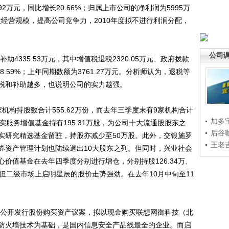
2万元，同比增长20.66%；归属上市公司的净利润为5995万
大经营规模，提高公司竞争力，2010年度拟不进行利润分配，
公司
4335.53万元，其中增值税退税2320.05万元、政府拨款
8.59%；上年同期数额为3761.27万元。分析师认为，退税等
税和补助越多，也说明公司的实力越强。
构持股数合计555.62万份，而去年三季度末有9家机构合计
加多
嘉实服务增值基金持有195.31万股，为公司十大流通股股东之
后谷
实研究精选基金留驻，持股亦减少至50万股。此外，交银施罗
王老
券资产管理计划也陆续退出10大股东之列。但同时，兴业社会
价值基金在去年四季度分别进行增仓，分别持股126.34万、
出多，但二级市场上启明星辰的股价走势强劲。在去年10月中旬至11
公开发行股份购买资产议案，拟以现金购买联想网御科技（北
防火墙技术为基础，是国内信息安全产品线最全的企业。而启