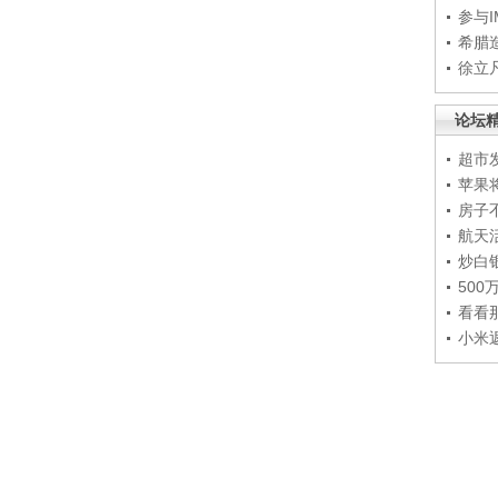
参与
希腊
徐立
论坛
超市
苹果
房子
航天
炒白
50
看看
小米