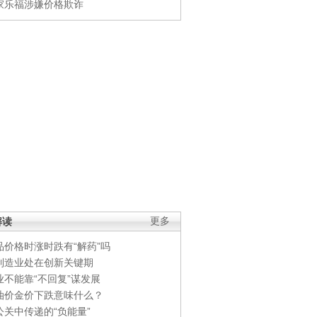
家乐福涉嫌价格欺诈
解读
更多
品价格时涨时跌有“解药”吗
制造业处在创新关键期
业不能靠“不回复”谋发展
油价金价下跌意味什么？
公关中传递的“负能量”