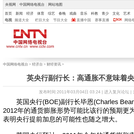
央视网
|
中国网络电视台
|
网站地图
首页
新闻
经济
体育
综艺
春晚
戏曲
音乐
科教
青少
文化
艺术
电视
频道大全
栏目大全
节目大全
直播中国
赛事直播
网络
中国网络电视台
>
经济台
>
财经资讯
>
英央行副行长：高通胀不意味着
发布时间:2011年03月04日 03:24 |
进入复兴论坛
|
英国央行(BOE)副行长毕恩(Charles Bea
2012年的通货膨胀形势可能比该行的预期更
表明央行提前加息的可能性也随之增大。