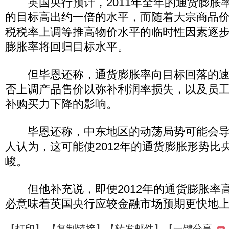
英国央行预计，2011年全年的通货膨胀率
的目标高出约一倍的水平，而随着大宗商品
税税率上调等推高物价水平的临时性因素逐步消
膨胀率将回归目标水平。
但毕恩还称，通货膨胀率向目标回落的速
否上调产品售价以弥补利润率损失，以及员
补购买力下降的影响。
毕恩还称，中东地区的动荡局势可能会导
人认为，这可能使2012年的通货膨胀形势比
峻。
但他补充说，即便2012年的通货膨胀率
必意味着英国央行应较金融市场预期更快地
【
打印
】 【
复制链接
】【
转发邮件
】
【一键分享