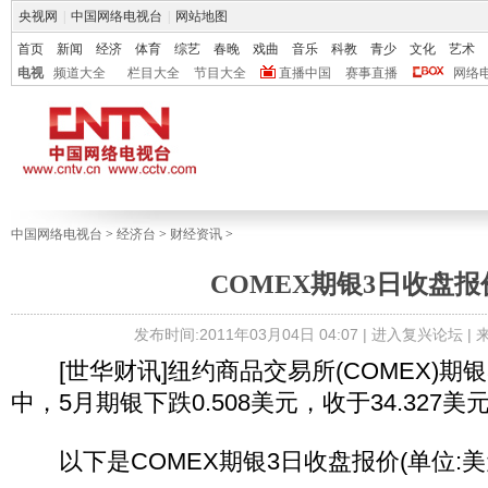
央视网
|
中国网络电视台
|
网站地图
首页
新闻
经济
体育
综艺
春晚
戏曲
音乐
科教
青少
文化
艺术
电视
频道大全
栏目大全
节目大全
直播中国
赛事直播
网络
中国网络电视台
>
经济台
>
财经资讯
>
COMEX期银3日收盘报
发布时间:2011年03月04日 04:07 |
进入复兴论坛
|
[世华财讯]纽约商品交易所(COMEX)期
中，5月期银下跌0.508美元，收于34.327美
以下是COMEX期银3日收盘报价(单位:美元