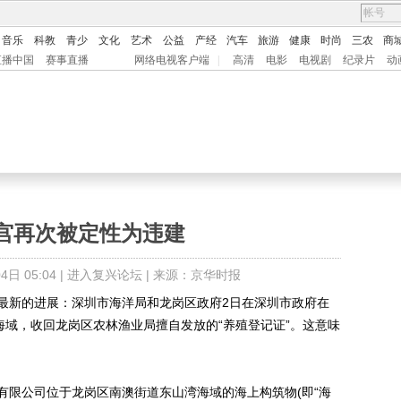
音乐
科教
青少
文化
艺术
公益
产经
汽车
旅游
健康
时尚
三农
商
直播中国
赛事直播
网络电视客户端
|
高清
电影
电视剧
纪录片
动
宫再次被定性为违建
日 05:04 |
进入复兴论坛
| 来源：京华时报
最新的进展：深圳市海洋局和龙岗区政府2日在深圳市政府在
海域，收回龙岗区农林渔业局擅自发放的“养殖登记证”。这意味
限公司位于龙岗区南澳街道东山湾海域的海上构筑物(即“海