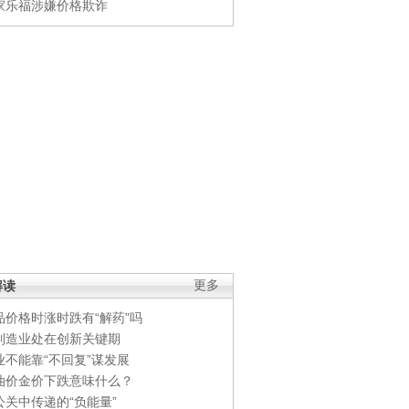
家乐福涉嫌价格欺诈
解读
更多
品价格时涨时跌有“解药”吗
制造业处在创新关键期
业不能靠“不回复”谋发展
油价金价下跌意味什么？
公关中传递的“负能量”