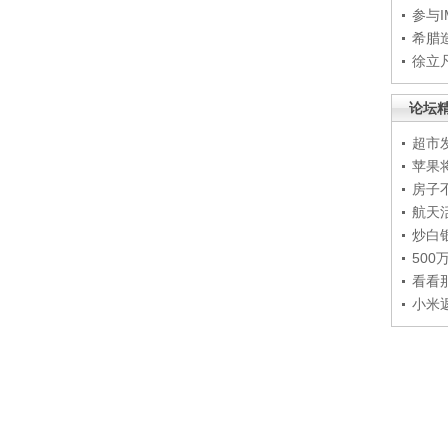
参与
希腊
徐立
论坛
超市
苹果
房子
航天
炒白
50
看看
小米