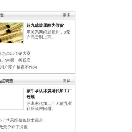
调查
更多
超九成玻尿酸为假货
用关系网织就暴利，8元
产品卖到上万。
素热牵出传销大案
账户余额一折贱卖
店用户账户被盗不作为
热点调查
更多
蒙牛承认冰淇淋代加工厂
违规
冰淇淋代加工厂天辅乳业
存脏乱差问题。
协：苹果维修条款太霸道
0元天价粽子调查