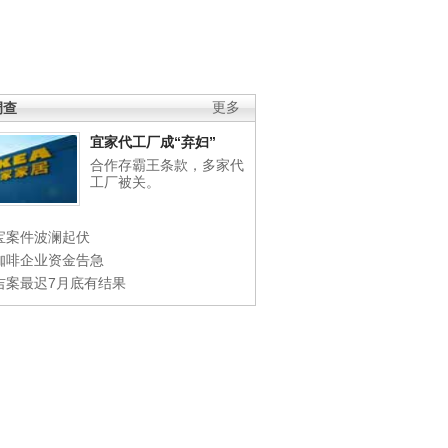
调查
更多
宜家代工厂成“弃妇”
合作存霸王条款，多家代
工厂被关。
宝案件波澜起伏
咖啡企业资金告急
吉案最迟7月底有结果