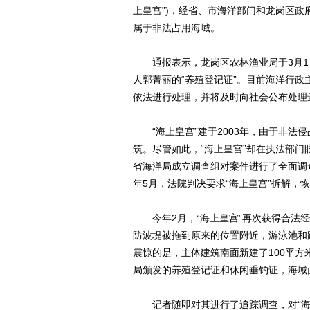
上皇宫”)，经省、市海洋部门和龙岗区
属于非法占用海域。
通报表示，龙岗区农林渔业局于3月1
人郭菁丽的“养殖登记证”。目前海洋行
依法进行处理，并将及时向社会公布处理
“海上皇宫”建于2003年，由于非法
筑。尽管如此，“海上皇宫”却在执法部门
省海洋局成立调查组对案件进行了全面调查
年5月，法院判决要求“海上皇宫”拆解，
今年2月，“海上皇宫”再次获得合法经
防波堤被拖到原来的位置附近，游泳池和
震惊的是，主体建筑南面新建了100平
局颁发的养殖登记证和休闲垂钓证，海域面积
记者随即对其进行了追踪调查，对“海上