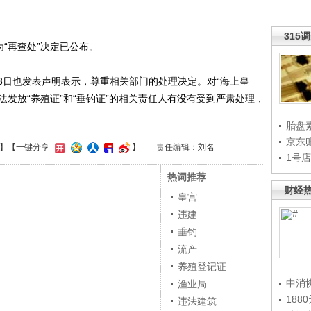
315
“再查处”决定已公布。
日也发表声明表示，尊重相关部门的处理决定。对“海上皇
法发放“养殖证”和“垂钓证”的相关责任人有没有受到严肃处理，
胎盘
京东
】
【一键分享
】
责任编辑：刘名
1号
热词推荐
财经
皇宫
违建
垂钓
流产
养殖登记证
中消
渔业局
188
违法建筑