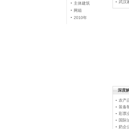
武汉
主体建筑
网箱
2010年
深度
农产
装备
彩票
国际
奶企