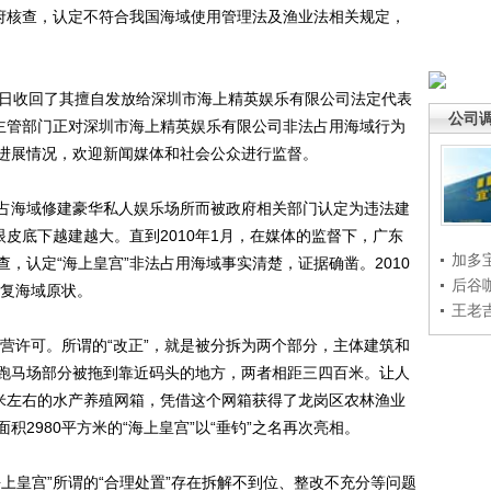
政府核查，认定不符合我国海域使用管理法及渔业法相关规定，
日收回了其擅自发放给深圳市海上精英娱乐有限公司法定代表
公司
政主管部门正对深圳市海上精英娱乐有限公司非法占用海域行为
进展情况，欢迎新闻媒体和社会公众进行监督。
侵占海域修建豪华私人娱乐场所而被政府相关部门认定为违法建
眼皮底下越建越大。直到2010年1月，在媒体的监督下，广东
加多
，认定“海上皇宫”非法占用海域事实清楚，证据确凿。2010
后谷
恢复海域原状。
王老
营许可。所谓的“改正”，就是被分拆为两个部分，主体建筑和
跑马场部分被拖到靠近码头的地方，两者相距三四百米。让人
方米左右的水产养殖网箱，凭借这个网箱获得了龙岗区农林渔业
2980平方米的“海上皇宫”以“垂钓”之名再次亮相。
皇宫”所谓的“合理处置”存在拆解不到位、整改不充分等问题