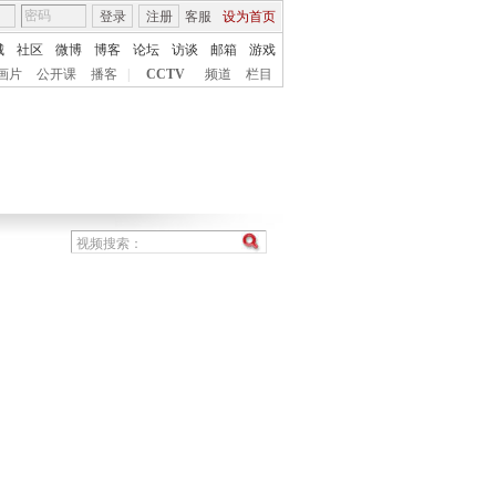
登录
注册
客服
设为首页
城
社区
微博
博客
论坛
访谈
邮箱
游戏
画片
公开课
播客
|
CCTV
频道
栏目