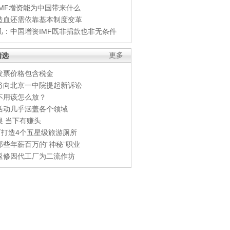
IMF增资能为中国带来什么
造血还需依靠基本制度变革
凡：中国增资IMF既非捐款也非无条件
精选
更多
发票价格包含税金
将向北京一中院提起新诉讼
不用该怎么放？
活动几乎涵盖各个领域
银 当下有赚头
0万打造4个五星级旅游厕所
那些年薪百万的“神秘”职业
返修因代工厂为二流作坊