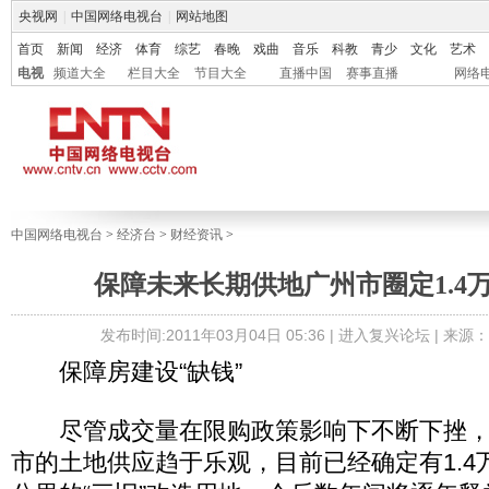
央视网
|
中国网络电视台
|
网站地图
首页
新闻
经济
体育
综艺
春晚
戏曲
音乐
科教
青少
文化
艺术
电视
频道大全
栏目大全
节目大全
直播中国
赛事直播
网络
中国网络电视台
>
经济台
>
财经资讯
>
保障未来长期供地广州市圈定1.4
发布时间:2011年03月04日 05:36 |
进入复兴论坛
| 来源
保障房建设“缺钱”
尽管成交量在限购政策影响下不断下挫，
市的土地供应趋于乐观，目前已经确定有1.4万