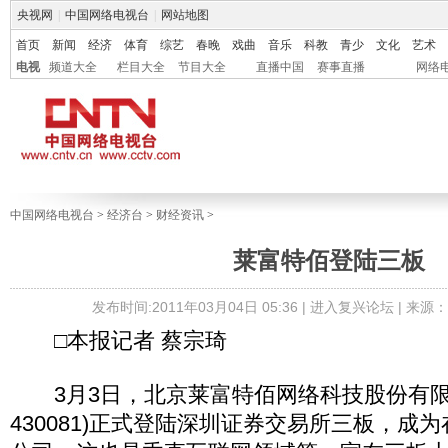
央视网
|
中国网络电视台
|
网站地图
首页
新闻
经济
体育
综艺
春晚
戏曲
音乐
科教
青少
文化
艺术
电视
频道大全
栏目大全
节目大全
直播中国
赛事直播
网络
中国网络电视台
>
经济台
>
财经资讯
>
莱富特佰登陆三板
发布时间:2011年03月04日 05:36 |
进入复兴论坛
| 来源
□本报记者 蔡宗琦
3月3日，北京莱富特佰网络科技股份有限
430081)正式登陆深圳证券交易所三板，成