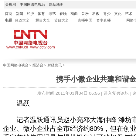
央视网
|
中国网络电视台
|
网站地图
首页
新闻
经济
体育
综艺
春晚
戏曲
音乐
科教
青少
文化
艺术
电视
频道大全
栏目大全
节目大全
直播中国
赛事直播
网络
中国网络电视台
>
经济台
>
财经资讯
>
携手小微企业共建和谐
发布时间:2011年03月04日 06:56 |
进入复兴论坛
|
温跃
记者温跃通讯员赵小亮邓大海仲峰 潍坊市
企业、微小企业占全市经济约80%，但在创