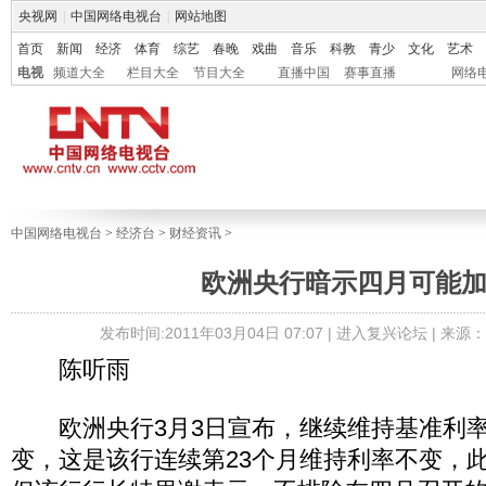
央视网
|
中国网络电视台
|
网站地图
首页
新闻
经济
体育
综艺
春晚
戏曲
音乐
科教
青少
文化
艺术
电视
频道大全
栏目大全
节目大全
直播中国
赛事直播
网络
中国网络电视台
>
经济台
>
财经资讯
>
欧洲央行暗示四月可能
发布时间:2011年03月04日 07:07 |
进入复兴论坛
| 来源
陈听雨
欧洲央行3月3日宣布，继续维持基准利率
变，这是该行连续第23个月维持利率不变，