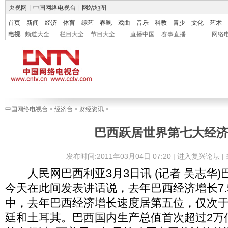
央视网
|
中国网络电视台
|
网站地图
首页
新闻
经济
体育
综艺
春晚
戏曲
音乐
科教
青少
文化
艺术
电视
频道大全
栏目大全
节目大全
直播中国
赛事直播
网络
中国网络电视台
>
经济台
>
财经资讯
>
巴西跃居世界第七大经
发布时间:2011年03月04日 07:20 |
进入复兴论坛
|
人民网巴西利亚3月3日讯 (记者 吴志华)
今天在此间发表讲话说，去年巴西经济增长7.
中，去年巴西经济增长速度居第五位，仅次
廷和土耳其。巴西国内生产总值首次超过2万