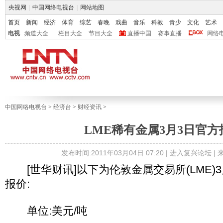
央视网
|
中国网络电视台
|
网站地图
首页
新闻
经济
体育
综艺
春晚
戏曲
音乐
科教
青少
文化
艺术
电视
频道大全
栏目大全
节目大全
直播中国
赛事直播
网络
中国网络电视台
>
经济台
>
财经资讯
>
LME稀有金属3月3日官方
发布时间:2011年03月04日 07:20 |
进入复兴论坛
|
[世华财讯]以下为伦敦金属交易所(LME)
报价:
单位:美元/吨