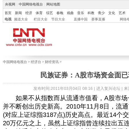
央视网
|
中国网络电视台
|
网站地图
首页
新闻
经济
体育
综艺
春晚
戏曲
音乐
科教
青少
文化
艺术
电视
频道大全
栏目大全
节目大全
直播中国
赛事直播
网络
中国网络电视台
>
经济台
>
财经资讯
>
民族证券：A股市场资金面已
发布时间:2011年03月04日 08:16 |
进入复兴论坛
| 
如果不从指数而从流通市值看，A股市场
并不断创出历史新高。2010年11月8日，流通
(对应上证综指3187点)历史高点。最近14
20万亿元之上，虽然上证综指曾连续拉出五