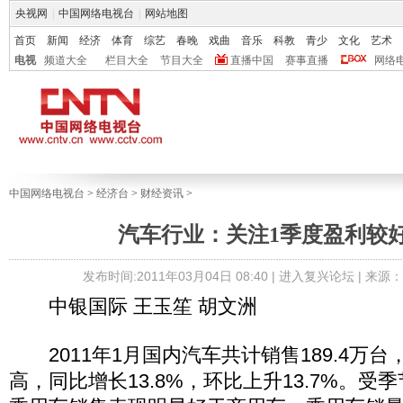
央视网
|
中国网络电视台
|
网站地图
首页
新闻
经济
体育
综艺
春晚
戏曲
音乐
科教
青少
文化
艺术
电视
频道大全
栏目大全
节目大全
直播中国
赛事直播
网络
中国网络电视台
>
经济台
>
财经资讯
>
汽车行业：关注1季度盈利较
发布时间:2011年03月04日 08:40 |
进入复兴论坛
| 来源
中银国际 王玉笙 胡文洲
2011年1月国内汽车共计销售189.4万
高，同比增长13.8%，环比上升13.7%。受