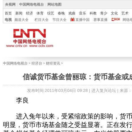
央视网
|
中国网络电视台
|
网站地图
首页
新闻
经济
体育
综艺
春晚
戏曲
音乐
科教
青少
文化
艺术
电视
频道大全
栏目大全
节目大全
直播中国
赛事直播
网络
中国网络电视台
>
经济台
>
财经资讯
>
信诚货币基金曾丽琼：货币基金或
发布时间:2011年03月04日 09:28 |
进入复兴论坛
| 来源
李良
进入兔年以来，受紧缩政策的影响，货币
明显，货币市场基金随之受益显著。正在发