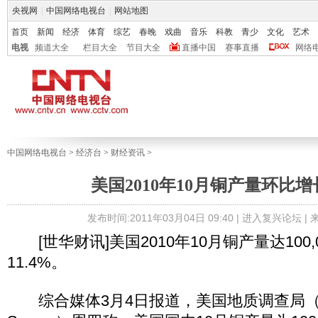
央视网
|
中国网络电视台
|
网站地图
首页
新闻
经济
体育
综艺
春晚
戏曲
音乐
科教
青少
文化
艺术
电视
频道大全
栏目大全
节目大全
直播中国
赛事直播
网络
中国网络电视台
>
经济台
>
财经资讯
>
美国2010年10月铜产量环比增长
发布时间:2011年03月04日 09:40 |
进入复兴论坛
|
[世华财讯]美国2010年10月铜产量达100,
11.4%。
综合媒体3月4日报道，美国地质调查局（U.S. G