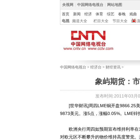
央视网
|
中国网络电视台
|
网站地图
首页
新闻
经济
体育
综艺
春晚
戏曲
电视
频道大全
栏目大全
节目大全
中国网络电视台
>
经济台
>
财经资讯
>
象屿期货：市
发布时间:2011年03月04
[世华财讯]周四LME铜开盘9866.25
9873美元。涨5点，涨幅0.05%。LME锌
欧洲央行周四如预期宣布维持利率在1.
对欧元区不断攀升的物价维持高度警觉。