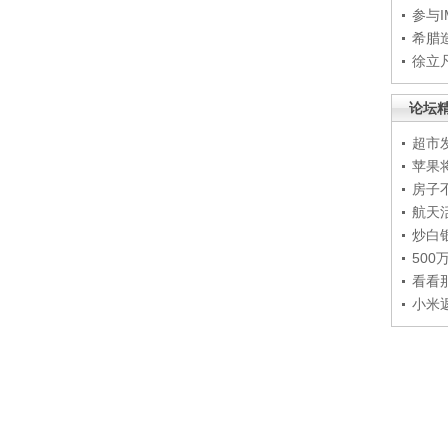
参与
希腊
徐立
论坛
超市
苹果
房子
航天
炒白
50
看看
小米