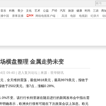
音乐
科教
青少
文化
艺术
公益
产经
汽车
旅游
健康
时尚
三农
商
直播中国
赛事直播
网络电视客户端
|
高清
电影
电视剧
纪录片
动
场横盘整理 金属走势未变
日 09:40 |
进入复兴论坛
| 来源：世华财讯
美元，全天维持震荡，最低9818美元，最高9979美元，报收于
报收于2502美元。涨7点，涨幅0.28%。
0%不变。该行行长特里谢在随后进行的新闻发布会中指出需
并明确表示，欧洲央行很有可能在下次政策会议上加息。欧元