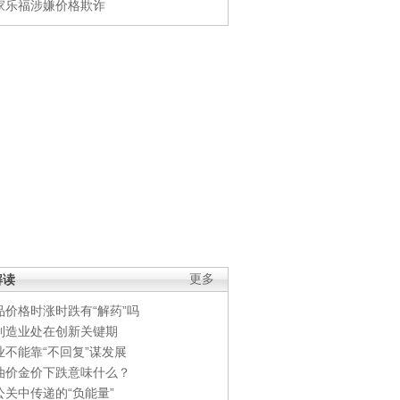
家乐福涉嫌价格欺诈
解读
更多
品价格时涨时跌有“解药”吗
制造业处在创新关键期
业不能靠“不回复”谋发展
油价金价下跌意味什么？
公关中传递的“负能量”