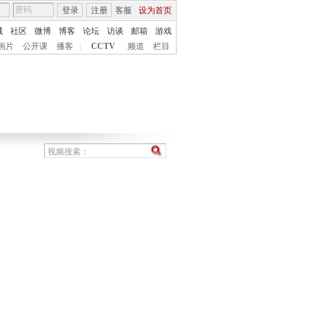
登录
注册
客服
设为首页
城
社区
微博
博客
论坛
访谈
邮箱
游戏
画片
公开课
播客
|
CCTV
频道
栏目