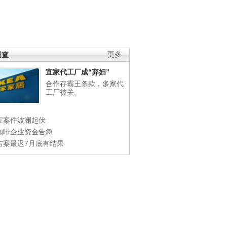
调查
更多
宜家代工厂成“弃妇”
合作存霸王条款，多家代
工厂被关。
宝案件波澜起伏
咖啡企业资金告急
吉案最迟7月底有结果