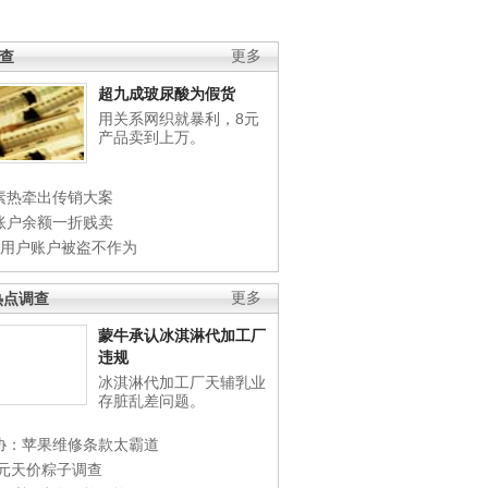
调查
更多
超九成玻尿酸为假货
用关系网织就暴利，8元
产品卖到上万。
素热牵出传销大案
账户余额一折贱卖
店用户账户被盗不作为
热点调查
更多
蒙牛承认冰淇淋代加工厂
违规
冰淇淋代加工厂天辅乳业
存脏乱差问题。
协：苹果维修条款太霸道
0元天价粽子调查