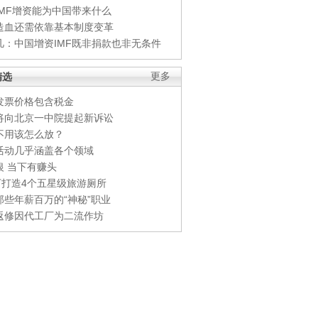
IMF增资能为中国带来什么
造血还需依靠基本制度变革
凡：中国增资IMF既非捐款也非无条件
精选
更多
发票价格包含税金
将向北京一中院提起新诉讼
不用该怎么放？
活动几乎涵盖各个领域
银 当下有赚头
0万打造4个五星级旅游厕所
那些年薪百万的“神秘”职业
返修因代工厂为二流作坊