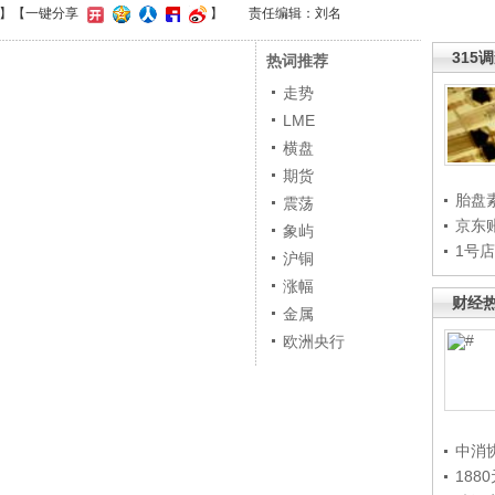
】
【一键分享
】
责任编辑：刘名
315
热词推荐
走势
LME
横盘
期货
胎盘
震荡
京东
象屿
1号
沪铜
涨幅
财经
金属
欧洲央行
中消
188