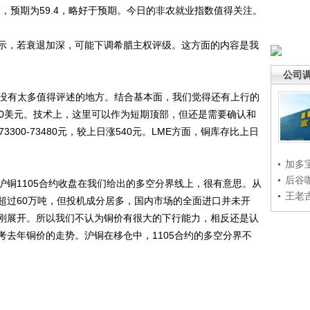
.7，预期为59.4，略好于预期。今日的非农就业指数值得关注。
，若衰退加深，可能下调希腊主权评级。这方面的内容是我
公司
没有太多值得评述的地方。结合基本面，我们觉得还有上行的
560美元。技术上，这里可以作为短期顶部，但还是需要确认和
300-73480元，较上日涨540元。LME方面，铜库存比上日
加多
后谷
1105合约收盘在我们给出的多空分界线上，很有意思。从
王老
超过60万吨，但投机成分居多，国内市场的全面进口并未开
刚展开。所以我们不认为铜价有很大的下行能力，相反还是认
考去年铜价的走势。沪铜在移仓中，1105合约的多空分界不