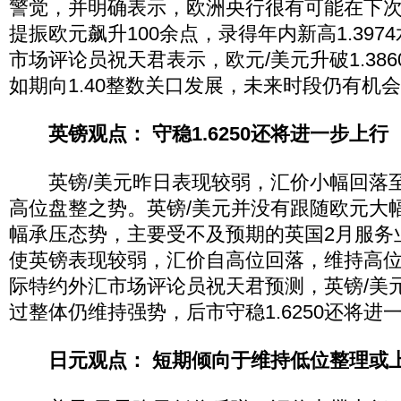
警觉，并明确表示，欧洲央行很有可能在下
提振欧元飙升100余点，录得年内新高1.39
市场评论员祝天君表示，欧元/美元升破1.38
如期向1.40整数关口发展，未来时段仍有机
英镑观点： 守稳1.6250还将进一步上行
英镑/美元昨日表现较弱，汇价小幅回落至1.
高位盘整之势。英镑/美元并没有跟随欧元大
幅承压态势，主要受不及预期的英国2月服务业
使英镑表现较弱，汇价自高位回落，维持高
际特约外汇市场评论员祝天君预测，英镑/美
过整体仍维持强势，后市守稳1.6250还将进
日元观点： 短期倾向于维持低位整理或