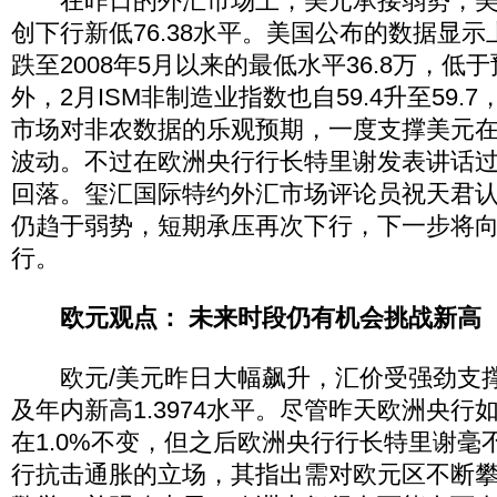
在昨日的外汇市场上，美元承接弱势，美
创下行新低76.38水平。美国公布的数据显
跌至2008年5月以来的最低水平36.8万，低于
外，2月ISM非制造业指数也自59.4升至59.
市场对非农数据的乐观预期，一度支撑美元在7
波动。不过在欧洲央行行长特里谢发表讲话
回落。玺汇国际特约外汇市场评论员祝天君
仍趋于弱势，短期承压再次下行，下一步将向7
行。
欧元观点： 未来时段仍有机会挑战新高
欧元/美元昨日大幅飙升，汇价受强劲支撑
及年内新高1.3974水平。尽管昨天欧洲央行
在1.0%不变，但之后欧洲央行行长特里谢毫
行抗击通胀的立场，其指出需对欧元区不断