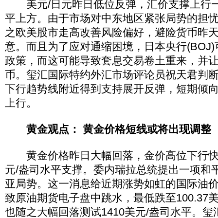
美元/日元昨日低位反弹，汇价支撑上行一度
平上方。由于市场对中东地区紧张局势的担
之欧美股市走高改善风险偏好，避险货币昨
意。而且为了应对通缩困境，日本央行(BOJ
政策，而这可能导致套息交易卷土重来，并让
币。玺汇国际特约外汇市场评论员祝天君判断
下行趋势线附近得到支持展开反弹，短期倾
上行。
黄金观点： 黄金价格短线或将出现调整
黄金价格昨日大幅回落，金价高位下行快速
元/盎司水平支撑。委内瑞拉总统提出一项和
亚局势。这一消息给近期涨势如虹的国际油
致原油期货电子盘中跳水，最低跌至100.37
也随之大幅回落测试1410美元/盎司水平。