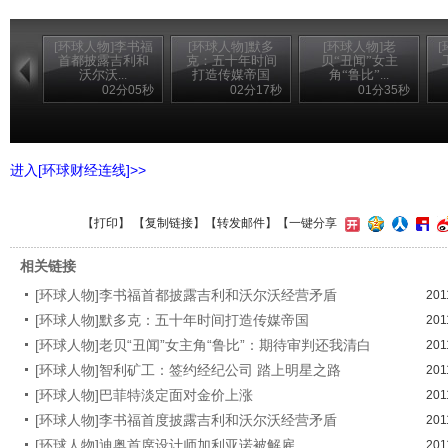
[环球人物]李书福
[环球人物]默多
[环球人物]老
首都披露吉利和
克：五十年时间
贝“丑闻”女主
沃尔沃...
打造传媒帝国
角“鲁比”...
02分05秒
02分17秒
01分35秒
进入[环球财经连线]>>
【
打印
】 【
复制链接
】【
转发邮件
】
【一键分享
相关链接
[环球人物]李书福首都披露吉利和沃尔沃经营矛盾
201
[环球人物]默多克：五十年时间打造传媒帝国
201
[环球人物]老贝“丑闻”女主角“鲁比”：期待审判还我清白
201
[环球人物]智利矿工：签约经纪公司 踏上明星之路
201
[环球人物]巴菲特淡定面对金价上涨
201
[环球人物]李书福首度披露吉利和沃尔沃经营矛盾
201
[环球人物]迪奥首席设计师加利亚诺被解雇
201