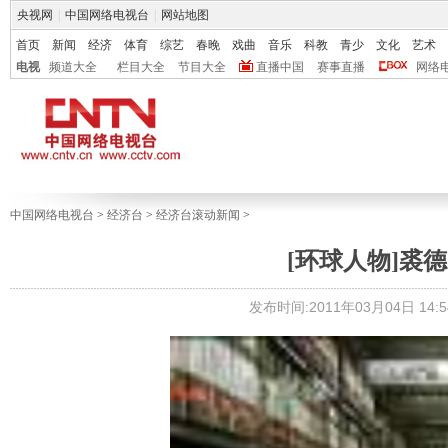
央视网
|
中国网络电视台
|
网站地图
首页
新闻
经济
体育
综艺
春晚
戏曲
音乐
科教
青少
文化
艺术
电视
频道大全
栏目大全
节目大全
直播中国
赛事直播
网络
中国网络电视台
>
经济台
>
经济台滚动新闻
>
[环球人物]裘
发布时间:2011年03月04日 14:5