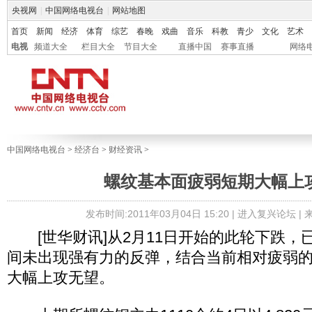
央视网
|
中国网络电视台
|
网站地图
首页
新闻
经济
体育
综艺
春晚
戏曲
音乐
科教
青少
文化
艺术
电视
频道大全
栏目大全
节目大全
直播中国
赛事直播
网络
中国网络电视台
>
经济台
>
财经资讯
>
螺纹基本面疲弱短期大幅上
发布时间:2011年03月04日 15:20 |
进入复兴论坛
|
[世华财讯]从2月11日开始的此轮下跌，
间未出现强有力的反弹，结合当前相对疲弱
大幅上攻无望。