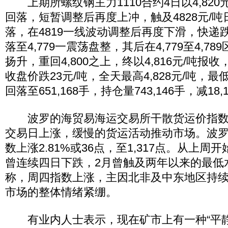
上期所螺纹钢主力1110合约4日以4,820
回落，短暂调整后再度上冲，触及4828元/
落，在4819一线波动调整后再度下滑，快递跌
落至4,779一震荡盘整，其后在4,779至4,7
扬升，重回4,800之上，终以4,816元/吨报收
收盘价跌23元/吨，全天最高4,828元/吨，最低
回落至651,168手，持仓量743,146手，减18,
波罗的海贸易海运交易所干散货运价指数B
交易日上涨，缓慢的货运活动推动市场。波
数上涨2.81%或36点，至1,317点。从上
曾连续四日下跌，2月曾触及两年以来的最低
称，周四指数上涨，主因北非及中东地区持
市场的整体情绪紧绷。
有业内人士表示，现在矿市上有一种“平静