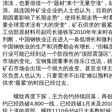
清淡，也要假借一个“题材”来个“无量空涨”
浪。就连国外矿业企业的人士也认为，目前的
期因素影响了长期走势”，使得长期走势一时
要全球需求没有“大的突变”，矿石供求的“最
工信部原材料司副司长骆铁军2010年年末时
判断，中国钢铁业正在进入一条低增长和微利的
中国钢铁业的生产和消费都会有增长，“但幅
行业可能已经到达一个阶段性的“顶部震荡区
市场的变化。宝钢集团董事长徐乐江也说，
矿石市场会出现一个很大的改变。甚至全球
区负责人也认为，只要需求不出现“难以预料
供求“最紧”的时段已经过去。
螺纹再度下探，主力合约持续回落，再创新
约已经跌破4,800一线，已经跌破1月末及20
轮上涨的底部。螺纹1110合约4日大多数时候运