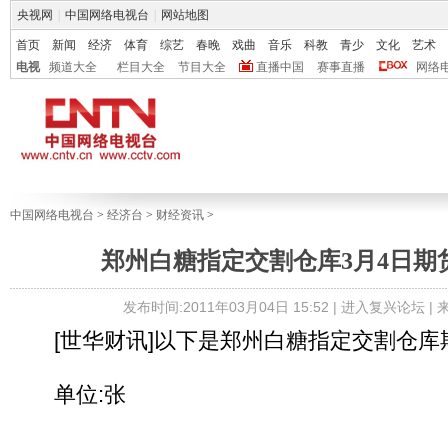
央视网
|
中国网络电视台
|
网站地图
首页
新闻
经济
体育
综艺
春晚
戏曲
音乐
科教
青少
文化
艺术
电视
频道大全
栏目大全
节目大全
直播中国
赛事直播
网络
中国网络电视台
>
经济台
>
财经资讯
>
郑州白糖指定交割仓库3月4日期
发布时间:2011年03月04日 15:52 |
进入复兴论坛
|
[世华财讯]以下是郑州白糖指定交割仓库
单位:张