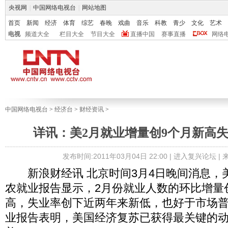
央视网
|
中国网络电视台
|
网站地图
首页
新闻
经济
体育
综艺
春晚
戏曲
音乐
科教
青少
文化
艺术
电视
频道大全
栏目大全
节目大全
直播中国
赛事直播
网络
中国网络电视台
>
经济台
>
财经资讯
>
详讯：美2月就业增量创9个月新高
发布时间:2011年03月04日 22:00 |
进入复兴论坛
|
新浪财经讯 北京时间3月4日晚间消息，
农就业报告显示，2月份就业人数的环比增量
高，失业率创下近两年来新低，也好于市场
业报告表明，美国经济复苏已获得最关键的动力