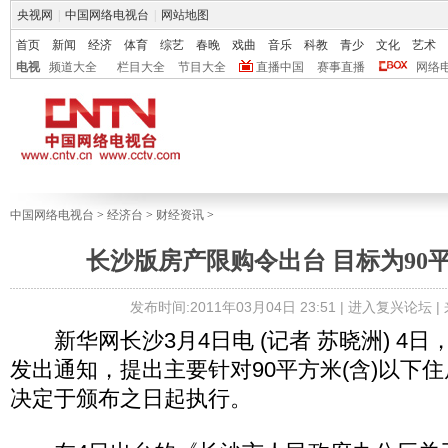
央视网
|
中国网络电视台
|
网站地图
首页
新闻
经济
体育
综艺
春晚
戏曲
音乐
科教
青少
文化
艺术
电视
频道大全
栏目大全
节目大全
直播中国
赛事直播
网络
中国网络电视台
>
经济台
>
财经资讯
>
长沙版房产限购令出台 目标为90
发布时间:2011年03月04日 23:51 |
进入复兴论坛
|
新华网长沙3月4日电 (记者 苏晓洲) 4
发出通知，提出主要针对90平方米(含)以下住
决定于颁布之日起执行。