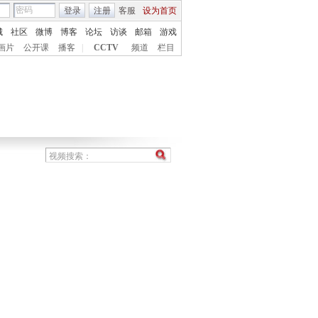
登录
注册
客服
设为首页
城
社区
微博
博客
论坛
访谈
邮箱
游戏
画片
公开课
播客
|
CCTV
频道
栏目