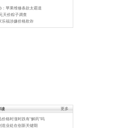
协：苹果维修条款太霸道
0元天价粽子调查
家乐福涉嫌价格欺诈
解读
更多
品价格时涨时跌有“解药”吗
制造业处在创新关键期