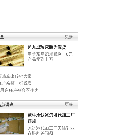
调查
更多
超九成玻尿酸为假货
用关系网织就暴利，8元
产品卖到上万。
素热牵出传销大案
账户余额一折贱卖
店用户账户被盗不作为
热点调查
更多
蒙牛承认冰淇淋代加工厂
违规
冰淇淋代加工厂天辅乳业
存脏乱差问题。