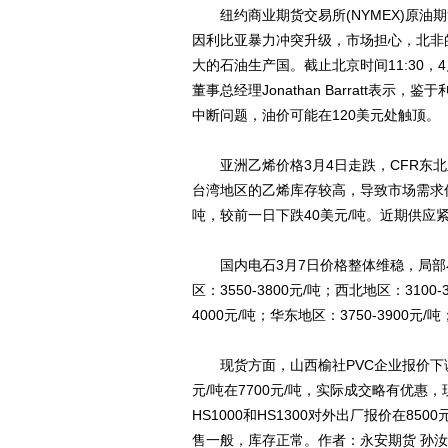
纽约商业期货交易所(NYMEX)原油期
因利比亚暴力冲突升级，市场担心，北非
大的石油生产国。截止北京时间11:30，4月原油期货
董事总经理Jonathan Barratt
中断问题，油价可能在120美元处触顶。
亚洲乙烯价格3月4日走跌，CFR东北亚
台湾地区的乙烯库存较高，导致市场需求低迷。
吨，较前一日下跌40美元/吨。近期供应
国内电石3月7日价格整体维稳，局部小
区：3550-3800元/吨；西北地区：3100-
4000元/吨；华东地区：3750-3900元/吨
现货方面，山西榆社PVC企业报价下调，
元/吨在7700元/吨，实际成交略有优惠
HS1000和HS1300对外出厂报价在85
售一般，库存正常。作者：永安期货 孙