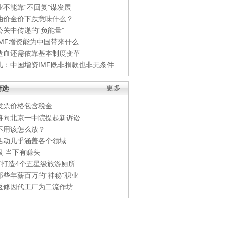
业不能靠“不回复”谋发展
油价金价下跌意味什么？
公关中传递的“负能量”
IMF增资能为中国带来什么
造血还需依靠基本制度变革
凡：中国增资IMF既非捐款也非无条件
精选
更多
发票价格包含税金
将向北京一中院提起新诉讼
不用该怎么放？
活动几乎涵盖各个领域
银 当下有赚头
0万打造4个五星级旅游厕所
那些年薪百万的“神秘”职业
返修因代工厂为二流作坊