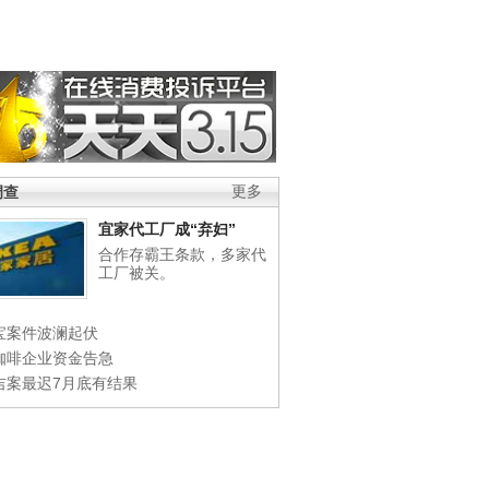
调查
更多
宜家代工厂成“弃妇”
合作存霸王条款，多家代
工厂被关。
宝案件波澜起伏
咖啡企业资金告急
吉案最迟7月底有结果