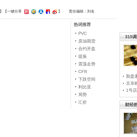
】
【一键分享
】
责任编辑：刘名
热词推荐
PVC
315
原油期货
合约开盘
提振
震荡走势
CFR
胎盘
下跌空间
京东
利比亚
1号
局势
汇价
财经