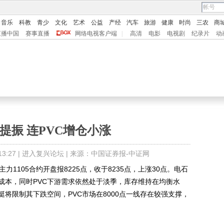
音乐
科教
青少
文化
艺术
公益
产经
汽车
旅游
健康
时尚
三农
商
直播中国
赛事直播
网络电视客户端
|
高清
电影
电视剧
纪录片
动
提振 连PVC增仓小涨
:27 |
进入复兴论坛
| 来源：中国证券报-中证网
1105合约开盘报8225点，收于8235点，上涨30点。电石
成本，同时PVC下游需求依然处于淡季，库存维持在均衡水
挺将限制其下跌空间，PVC市场在8000点一线存在较强支撑，