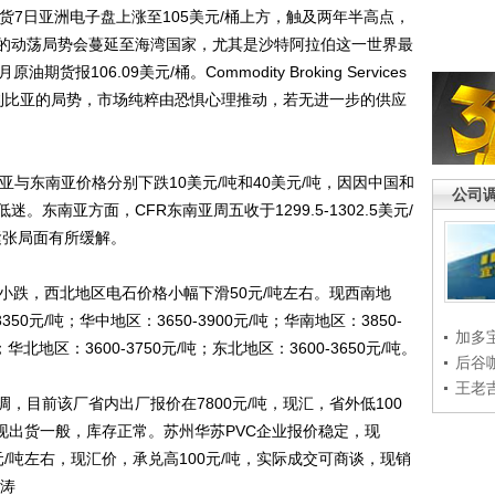
货7日亚洲电子盘上涨至105美元/桶上方，触及两年半高点，
的动荡局势会蔓延至海湾国家，尤其是沙特阿拉伯这一世界最
报106.09美元/桶。Commodity Broking Services
表示，鉴于利比亚的局势，市场纯粹由恐惧心理推动，若无进一步的供应
与东南亚价格分别下跌10美元/吨和40美元/吨，因因中国和
公司
东南亚方面，CFR东南亚周五收于1299.5-1302.5美元/
紧张局面有所缓解。
跌，西北地区电石价格小幅下滑50元/吨左右。现西南地
3350元/吨；华中地区：3650-3900元/吨；华南地区：3850-
加多
；华北地区：3600-3750元/吨；东北地区：3600-3650元/吨。
后谷
王老
目前该厂省内出厂报价在7800元/吨，现汇，省外低100
，现出货一般，库存正常。苏州华苏PVC企业报价稳定，现
00元/吨左右，现汇价，承兑高100元/吨，实际成交可商谈，现销
汝涛