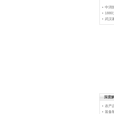
中消
188
武汉
深度
农产
装备