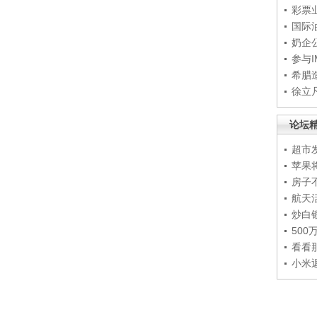
彩票
国际
奶企
参与
希腊
徐立
论坛
超市
苹果
房子
航天
炒白
50
看看
小米