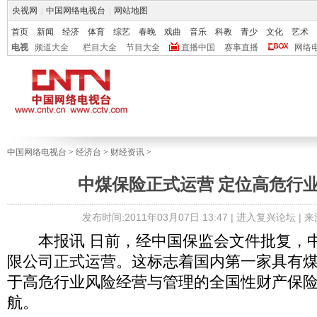
央视网
|
中国网络电视台
|
网站地图
首页
新闻
经济
体育
综艺
春晚
戏曲
音乐
科教
青少
文化
艺术
电视
频道大全
栏目大全
节目大全
直播中国
赛事直播
网络
中国网络电视台
>
经济台
>
财经资讯
>
中煤保险正式运营 定位高危行
发布时间:2011年03月07日 13:47 |
进入复兴论坛
| 
本报讯 日前，经中国保监会文件批复，中
限公司正式运营。这标志着国内第一家具有
于高危行业风险经营与管理的全国性财产保
航。