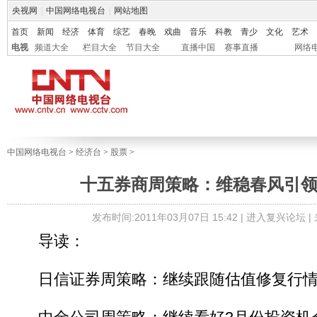
央视网
|
中国网络电视台
|
网站地图
首页
新闻
经济
体育
综艺
春晚
戏曲
音乐
科教
青少
文化
艺术
电视
频道大全
栏目大全
节目大全
直播中国
赛事直播
网络
中国网络电视台
>
经济台
>
股票
>
十五券商周策略：维稳春风引
发布时间:2011年03月07日 15:42 |
进入复兴论坛
|
导读：
日信证券周策略：继续跟随估值修复行