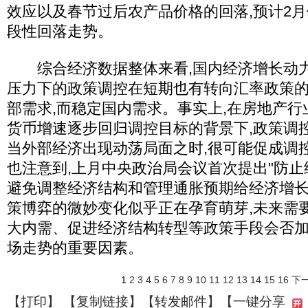
效应以及春节过后农产品价格的回落,预计2月
段性回落走势。
综合经济数据整体来看,国内经济增长动力
压力下的政策调控在短期也有转向汇率政策的
部需求,而稳定国内需求。事实上,在房地产行
货币增速逐步回归调控目标的背景下,政策调
当外部经济出现动荡局面之时,很可能促成调
也注意到,上月中央政治局会议首次提出"防止
避免调整经济结构和管理通胀预期给经济增
策博弈的微妙变化似乎正在孕育萌芽,未来需
大内需、促进经济结构转型等政策手段会否加
场走势的重要因素。
1
2
3
4
5
6
7
8
9
10
11
12
13
14
15
16
下一
【
打印
】 【
复制链接
】【
转发邮件
】
【一键分享