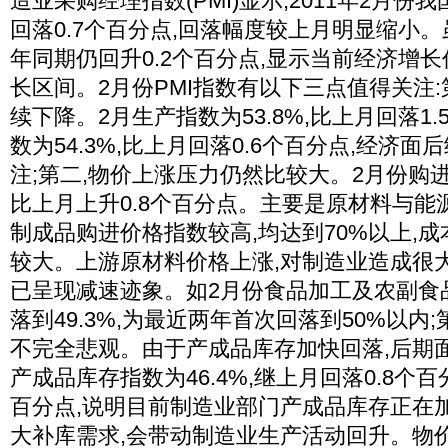
造业采购经理指数(PMI)显示,2011年2月份我国
回落0.7个百分点,回落幅度较上月明显缩小。
年同期仍回升0.2个百分点,显示当前经济增
长区间。2月份PMI指数有以下三点值得关注:
续下降。2月生产指数为53.8%,比上月回落1
数为54.3%,比上月回落0.6个百分点,经济
注;第二,物价上涨压力仍然比较大。2月份购进价
比上月上升0.8个百分点。主要是原材料与能
制成品购进价格指数较高,均达到70%以上,
较大。上游原材料价格上涨,对制造业造成很
已呈现减速迹象。如2月份食品加工及农副食品
落到49.3%,为最近两年首次回落到50%以内
不完全悲观。由于产成品库存加快回落,后期
产成品库存指数为46.4%,继上月回落0.8个百
百分点,说明目前制造业部门产成品库存正在
大补库需求,会带动制造业生产活动回升。物