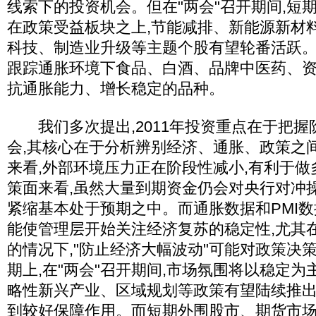
线索下的投资机会。但在"两会"召开期间,短
在政策受益板块之上,节能减排、新能源新材
科技、制造业升级等主题个股有望轮番活跃
跟踪通胀环境下食品、白酒、品牌中医药、
抗通胀能力、增长稳定的品种。
我们多次提出,2011年投资重点在于把握
会,其核心在于分析辨别经济、通胀、政策之
来看,外部环境压力正在阶段性减小,有利于
策面来看,虽然大量到期资金仍会对央行对冲
紧缩基本处于预期之中。而通胀数据和PMI数
能使管理层开始关注经济复苏的稳定性,尤其
的情况下,"防止经济大幅波动"可能对政策决
期上,在"两会"召开期间,市场氛围将以稳定为
略性新兴产业、区域规划等政策有望陆续推出
到较好保障作用。而短期外围股市、期货市场