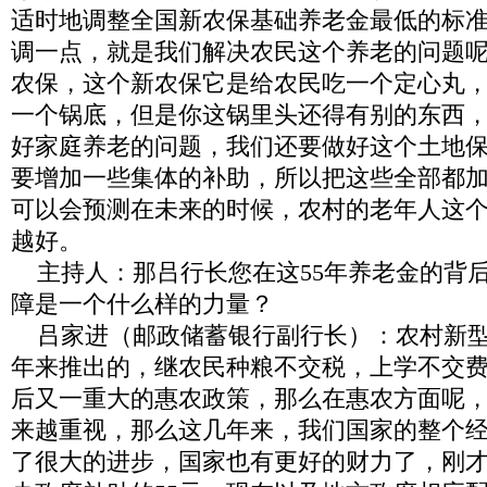
适时地调整全国新农保基础养老金最低的标
调一点，就是我们解决农民这个养老的问题
农保，这个新农保它是给农民吃一个定心丸
一个锅底，但是你这锅里头还得有别的东西
好家庭养老的问题，我们还要做好这个土地
要增加一些集体的补助，所以把这些全部都
可以会预测在未来的时候，农村的老年人这
越好。
主持人：那吕行长您在这
55
年养老金的背
障是一个什么样的力量？
吕家进（邮政储蓄银行副行长）：农村新
年来推出的，继农民种粮不交税，上学不交
后又一重大的惠农政策，那么在惠农方面呢
来越重视，那么这几年来，我们国家的整个
了很大的进步，国家也有更好的财力了，刚