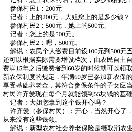
参保村民
1
：
200
元
记者：上的
200
元，大姐您上的是多少钱？
参保村民
2
：
500
元，她上的
500
元。
记者：您上的是
500
元。
参保村民
2
：嗯，
500
元。
解说：农民个人缴费目前设
100
元到
500
元
还可以根据实际需要增设档次，由农民自主
费满
15
年之后缴费者到
60
岁的时候就可以领
新农保制度的规定，年满
60
岁已参加新农保
享受基础养老金，其符合参保条件的子女应
村民许齐爱现在每个月就能领到
55
块钱的基
记者：大姐您拿到这个钱开心吗？
许齐爱（参保村民）：开心，当然开心了
从来没有这些钱领。
解说：新型农村社会养老保险是继取消农