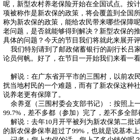
呢，新型农村养老保险开始在全国试点。按
项被称作是新农保的政策，将会覆盖到全国
称为新农保的政策，能给农民带来哪些保障
老问题，是否就能够得到解决？新型农保的
具体的问题？今天的节目我们将就此来展开
我们特别请到了邮政储蓄银行的副行长吕
论员何帆。好了，在节目一开始我们来看一
解说：在广东省开平市的三围村，以前农
扰当地村民的一个难题，而有了新农保这种
说养老更有保障了。
余养趸（三围村委会支部书记）：按照上
99.7%
，差不多都（参加）完了，差不多全部
解说：去年
10
月开平被列为新农保第二批
的新农保参保率超过了
99%
，也就是说基本上
记者：您上农保的话，您上了多少钱的呢