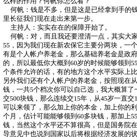
么样的作用？何帆你怎么看？
何帆：钱是不多，但是这是已经拿到手的
里长征我们现在走出来第一步。
主持人：实实在在的保障开始了。
何帆：对，而且我还要澄清一点，其实大
55
，因为我们现在新农保它主要分两块，一
有是个人帐户养老金，那么基础养老金是政
的，所以最低你大概到
60
岁的时候能够领到
5
个条件允许的话，有的地方这个水平实际上
另外我们还有个人帐户的养老金，按照现在
钱，一共
5
个档次你可以自己选，我大概算了
交
500
块钱，那么连续交
15
年，从
45
岁一直交
可以来领了，那么加上你的本金，加上你的
个月，估计可能能够领到
60
多块钱，那加上
5
钱，当然这个水平还不算很高，但是国务院
导意见中也说到国家以后将根据经济发展的