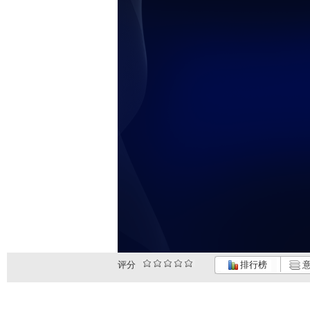
评分
排行榜
意