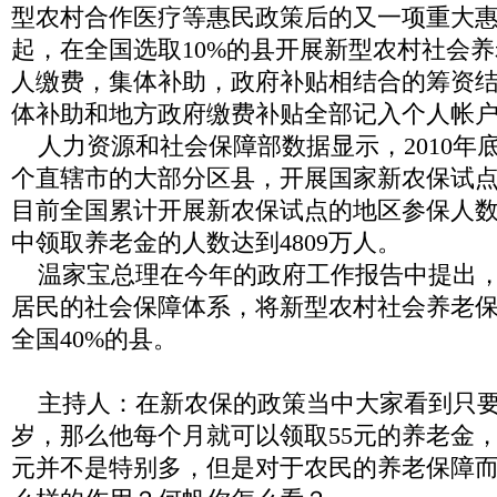
型农村合作医疗等惠民政策后的又一项重大
起，在全国选取
10%
的县开展新型农村社会养
人缴费，集体补助，政府补贴相结合的筹资
体补助和地方政府缴费补贴全部记入个人帐
人力资源和社会保障部数据显示，
2010
年
个直辖市的大部分区县，开展国家新农保试
目前全国累计开展新农保试点的地区参保人
中领取养老金的人数达到
4809
万人。
温家宝总理在今年的政府工作报告中提出
居民的社会保障体系，将新型农村社会养老
全国
40%
的县。
主持人：在新农保的政策当中大家看到只
岁，那么他每个月就可以领取
55
元的养老金
元并不是特别多，但是对于农民的养老保障