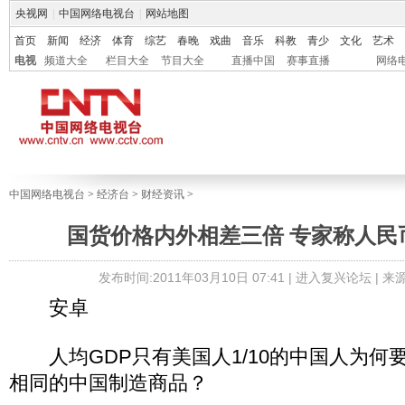
央视网
|
中国网络电视台
|
网站地图
首页
新闻
经济
体育
综艺
春晚
戏曲
音乐
科教
青少
文化
艺术
电视
频道大全
栏目大全
节目大全
直播中国
赛事直播
网络
中国网络电视台
>
经济台
>
财经资讯
>
国货价格内外相差三倍 专家称人民
发布时间:2011年03月10日 07:41 |
进入复兴论坛
| 
安卓
人均GDP只有美国人1/10的中国人为何
相同的中国制造商品？