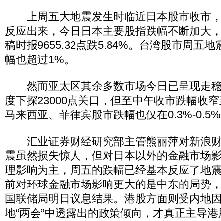
上周五大地震发生时临近日本股市收市，
反应出来，今日日本主要股指跌幅不断加大，
稿时报9655.32点跌5.84%。台湾股市周
幅也超过1%。
然而亚太区其余多数市场今日已呈现走稳
度下探23000点关口，但至中午收市跌幅收窄至
马来西亚、菲律宾股市跌幅也仅在0.3%-0.5
汇业证券财经研究部主管熊丽萍对新浪财
震虽然损失惊人，但对日本以外的金融市场
理影响为主，周五的跌幅已经基本反应了地
前对环球金融市场影响更大的是中东的局势
国联储局明日议息结果。港股方面则受内地
地“两会”中透露出的政策倾向，才真正主导港