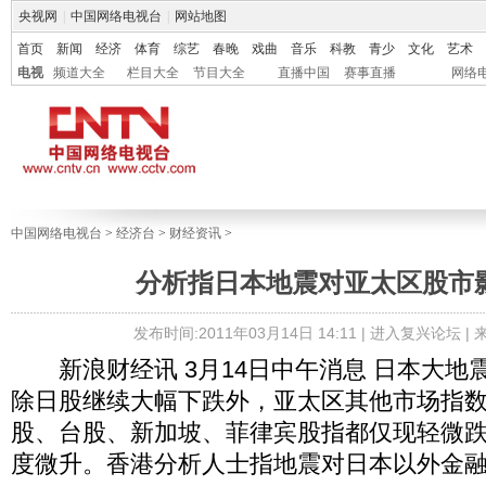
央视网
|
中国网络电视台
|
网站地图
首页
新闻
经济
体育
综艺
春晚
戏曲
音乐
科教
青少
文化
艺术
电视
频道大全
栏目大全
节目大全
直播中国
赛事直播
网络
中国网络电视台
>
经济台
>
财经资讯
>
分析指日本地震对亚太区股市
发布时间:2011年03月14日 14:11 |
进入复兴论坛
|
新浪财经讯 3月14日中午消息 日本大地
除日股继续大幅下跌外，亚太区其他市场指
股、台股、新加坡、菲律宾股指都仅现轻微
度微升。香港分析人士指地震对日本以外金