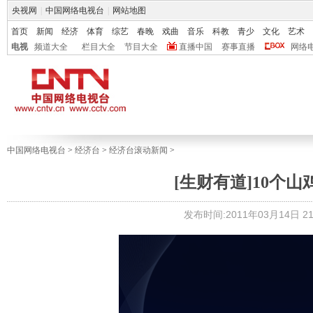
央视网
|
中国网络电视台
|
网站地图
首页
新闻
经济
体育
综艺
春晚
戏曲
音乐
科教
青少
文化
艺术
电视
频道大全
栏目大全
节目大全
直播中国
赛事直播
网络
中国网络电视台
>
经济台
>
经济台滚动新闻
>
[生财有道]10个山鸡蛋
发布时间:2011年03月14日 21: