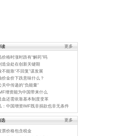
解读
更多
品价格时涨时跌有“解药”吗
制造业处在创新关键期
业不能靠“不回复”谋发展
油价金价下跌意味什么？
公关中传递的“负能量”
IMF增资能为中国带来什么
造血还需依靠基本制度变革
凡：中国增资IMF既非捐款也非无条件
精选
更多
发票价格包含税金