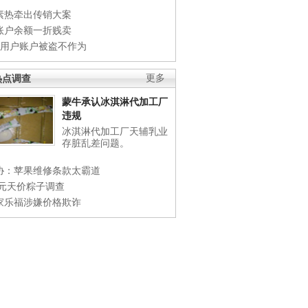
素热牵出传销大案
账户余额一折贱卖
店用户账户被盗不作为
热点调查
更多
蒙牛承认冰淇淋代加工厂
违规
冰淇淋代加工厂天辅乳业
存脏乱差问题。
协：苹果维修条款太霸道
0元天价粽子调查
家乐福涉嫌价格欺诈