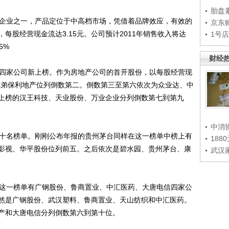
胎盘
企业之一，产品定位于中高档市场，凭借着品牌效应，有效的
京东
，每股经营现金流达3.15元。公司预计2011年销售收入将达
1号
5%
财经
四家公司新上榜。作为房地产公司的首开股份，以每股经营现
兄难弟保利地产位列倒数第二。倒数第三至第六依次为众业达、中
上榜的汉王科技、天业股份、万业企业分列倒数第七到第九
中消
十名榜单。刚刚公布年报的贵州茅台同样在这一榜单中榜上有
188
影视、华平股份位列前五。之后依次是碧水园、贵州茅台、康
武汉
这一榜单有广钢股份、鲁商置业、中汇医药、大唐电信四家公
然是广钢股份、武汉塑料、鲁商置业、天山纺织和中汇医药。
产和大唐电信分列倒数第六到第十位。