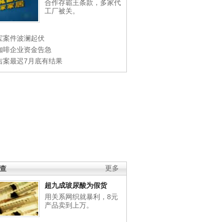
合作存霸王条款，多家代
工厂被关。
宝案件波澜起伏
咖啡企业资金告急
吉案最迟7月底有结果
调查
更多
超九成玻尿酸为假货
用关系网织就暴利，8元
产品卖到上万。