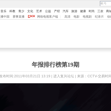
音乐
科教
青少
文化
艺术
公益
产经
汽车
旅游
健康
时尚
三农
商
直播中国
赛事直播
网络电视客户端
|
高清
电影
电视剧
纪录片
动
年报排行榜第19期
发布时间:2011年03月21日 13:19 |
进入复兴论坛
| 来源：CCTV-交易时