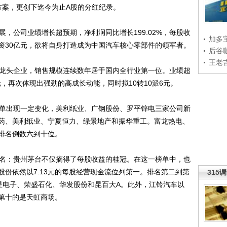
配方案，更创下迄今为止A股的分红纪录。
公司业绩增长超预期，净利润同比增长199.02%，每股收
加多
融资30亿元，欲将自身打造成为中国汽车核心零部件的领军者。
后谷
王老
龙头企业，销售规模连续数年居于国内全行业第一位。业绩超
1元，再次体现出强劲的高成长动能，同时拟10转10派6元。
单出现一定变化，美利纸业、广钢股份、罗平锌电三家公司新
药、美利纸业、宁夏恒力、绿景地产和振华重工。富龙热电、
排名倒数六到十位。
名：贵州茅台不仅摘得了每股收益的桂冠。在这一榜单中，也
谊股份依然以7.13元的每股经营现金流位列第一。排名第二到第
315
星电子、荣盛石化、华发股份和昆百大A。此外，江铃汽车以
名第十的是天虹商场。