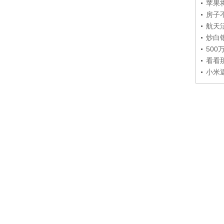
苹果
房子
航天
炒白
50
看看
小米