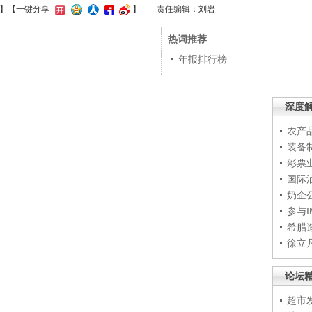
】
【一键分享
】
责任编辑：刘岩
热词推荐
年报排行榜
深度
农产
装备
彩票
国际
奶企
参与
希腊
徐立
论坛
超市