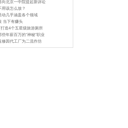
将向北京一中院提起新诉讼
不用该怎么放？
活动几乎涵盖各个领域
银 当下有赚头
0万打造4个五星级旅游厕所
那些年薪百万的“神秘”职业
返修因代工厂为二流作坊