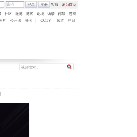
登录
注册
客服
设为首页
城
社区
微博
博客
论坛
访谈
邮箱
游戏
画片
公开课
播客
|
CCTV
频道
栏目
间