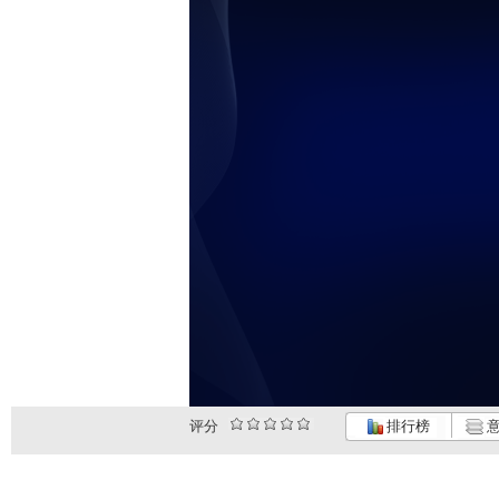
评分
排行榜
意