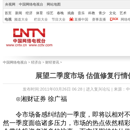
央视网
|
中国网络电视台
|
网站地图
首页
新闻
经济
体育
综艺
春晚
戏曲
音乐
科教
青少
文化
艺术
电视
频道大全
栏目大全
节目大全
直播中国
赛事直播
网络
中国网络电视台
>
经济台
>
财经资讯
>
展望二季度市场 估值修复行情
发布时间:2011年03月26日 06:28 |
进入复兴论坛
| 来源：
⊙湘财证券 徐广福
令市场备感纠结的一季度，即将以相对不
然一季度面临诸多压力，市场的热点依然精