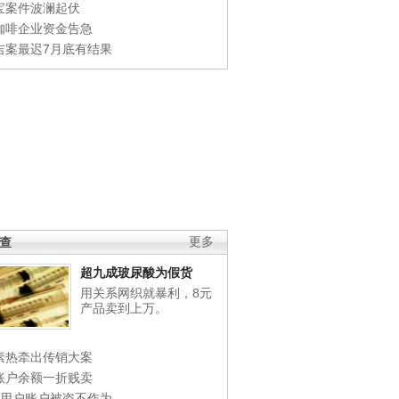
宝案件波澜起伏
咖啡企业资金告急
吉案最迟7月底有结果
调查
更多
超九成玻尿酸为假货
用关系网织就暴利，8元
产品卖到上万。
素热牵出传销大案
账户余额一折贱卖
店用户账户被盗不作为