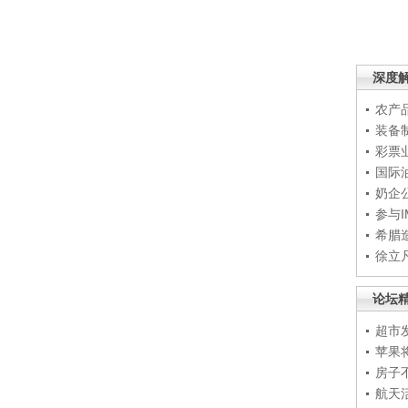
深度
农产
装备
彩票
国际
奶企
参与
希腊
徐立
论坛
超市
苹果
房子
航天