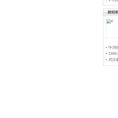
财经
中消
188
武汉