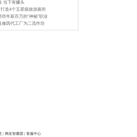
银 当下有赚头
0万打造4个五星级旅游厕所
那些年薪百万的“神秘”职业
返修因代工厂为二流作坊
意
|
网友智囊团
|
客服中心