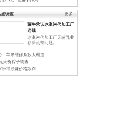
热点调查
更多
蒙牛承认冰淇淋代加工厂
违规
冰淇淋代加工厂天辅乳业
存脏乱差问题。
协：苹果维修条款太霸道
0元天价粽子调查
家乐福涉嫌价格欺诈