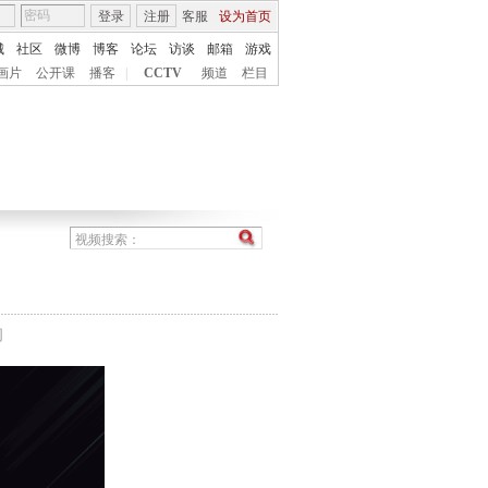
登录
注册
客服
设为首页
城
社区
微博
博客
论坛
访谈
邮箱
游戏
画片
公开课
播客
|
CCTV
频道
栏目
间