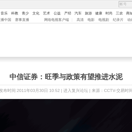
音乐
科教
青少
文化
艺术
公益
产经
汽车
旅游
健康
时尚
三农
商
直播中国
赛事直播
网络电视客户端
|
高清
电影
电视剧
纪录片
动
中信证券：旺季与政策有望推进水泥
发布时间:2011年03月30日 10:52 |
进入复兴论坛
| 来源：CCTV-交易时