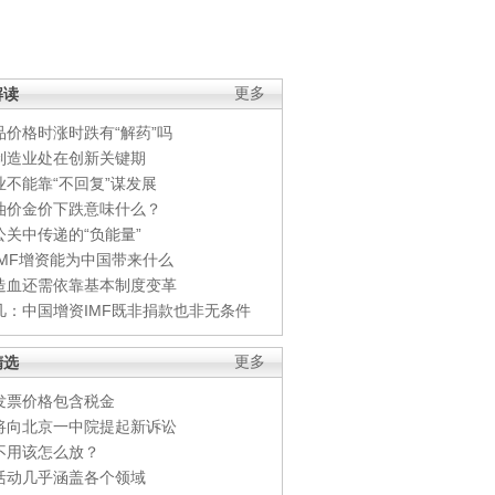
解读
更多
品价格时涨时跌有“解药”吗
制造业处在创新关键期
业不能靠“不回复”谋发展
油价金价下跌意味什么？
公关中传递的“负能量”
IMF增资能为中国带来什么
造血还需依靠基本制度变革
凡：中国增资IMF既非捐款也非无条件
精选
更多
发票价格包含税金
将向北京一中院提起新诉讼
不用该怎么放？
活动几乎涵盖各个领域