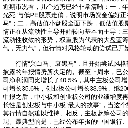
近期市况看，几个趋势已经非常清晰：一，年
光死”与低PE股票走俏，说明市场资金偏好正在
马”；二，高估值小盘股全面下跌，低估值股
情正在从流动性主导开始转向基本面主导；
流动性收敛的形势，权重股为代表的大盘蓝筹
气，无力气”，但行情对风格轮动的尝试已开
行情“兴白马、衰黑马”，且开始尝试风格
披露的年报情势所决定的。截至上周末，已公
司净利润同比增长了40.5%，其中主板公司增
司增长35.6%，创业板公司增长38.9%。继20
中报之后，中小板和创业板公司的业绩增度
长性是创业板与中小板“最大的故事”，当这
其行情自然难以维持。相反，主板蓝筹公司
现。最典型的是，已经公布年报的中国银行