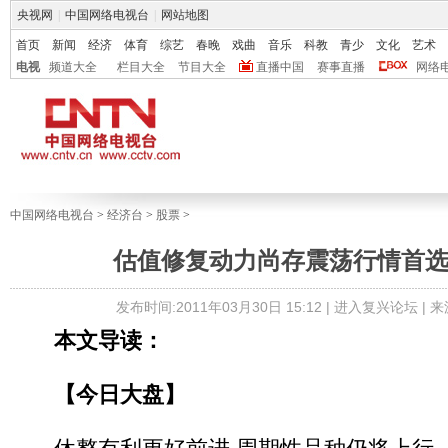
央视网
|
中国网络电视台
|
网站地图
首页
新闻
经济
体育
综艺
春晚
戏曲
音乐
科教
青少
文化
艺术
电视
频道大全
栏目大全
节目大全
直播中国
赛事直播
网络
中国网络电视台
>
经济台
>
股票
>
估值修复动力尚存震荡行情首选
发布时间:2011年03月30日 15:12 |
进入复兴论坛
| 
本文导读：
【今日大盘】