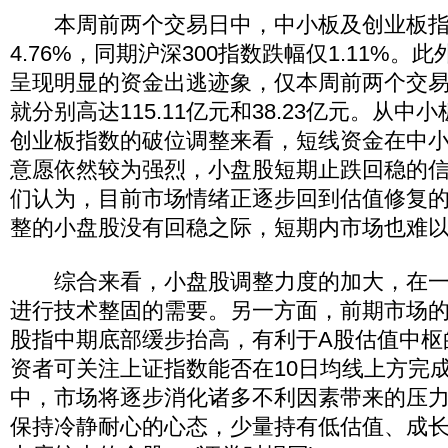
本周前两个交易日中，中小板及创业板指数累
4.76%，同期沪深300指数跌幅仅1.11%
呈现明显的资金出逃迹象，仅本周前两个交
就分别高达115.11亿元和38.23亿元。从
创业板指数的破位调整来看，短线资金在中
意愿依然较为强烈，小盘股短期止跌回稳的
们认为，目前市场情绪正逐步回到估值修复
整的小盘股没有回稳之际，短期内市场也难
综合来看，小盘股调整力度的加大，在一
进行技术整固的需要。另一方面，前期市场
股指中期底部缓步抬高，有利于A股估值中枢
资者可关注上证指数能否在10日均线上方完
中，市场将逐步消化诸多不利因素带来的压
保持冷静耐心的心态，少量持有低估值、成