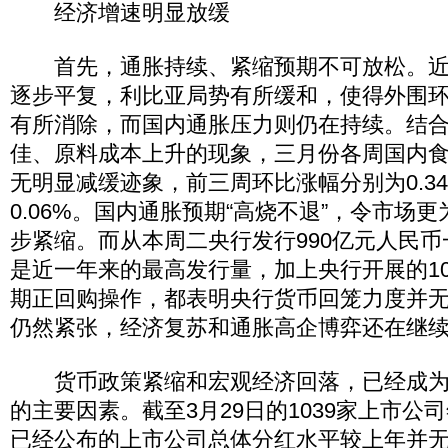
经济增速明显放缓
首先，通胀持续、紧缩预期不可放松。近
逐步平复，利比亚局势有所缓和，使得外围
有所消除，而国内通胀压力则仍在持续。结
佳、原料成本上升的现象，三月份各周国内
无明显减缓迹象，前三周环比涨幅分别为0.34%
0.06%。国内通胀预期“高烧不退”，令市场
步紧缩。而从本周二央行发行990亿元人民
是近一年来的最高发行量，加上央行开展的10
期正回购操作，都表明央行货币回笼力度并
仍然紧张，经济复苏和通胀高企博弈还在继
货币政策紧缩和宏观经济回落，已经成为
的主要因素。截至3月29日的1039家上市公
已经公布的上市公司总体分红水平较上年并