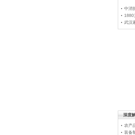
中消
188
武汉
深度
农产
装备