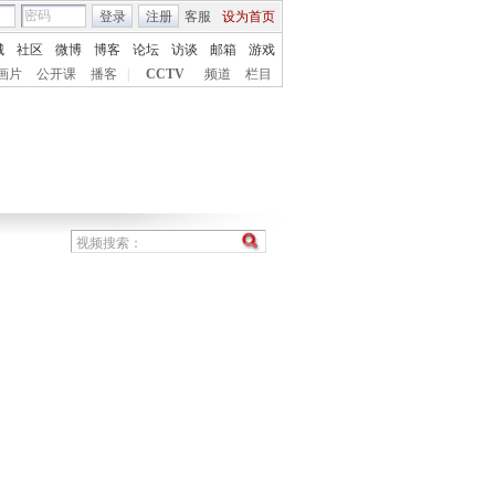
登录
注册
客服
设为首页
城
社区
微博
博客
论坛
访谈
邮箱
游戏
画片
公开课
播客
|
CCTV
频道
栏目