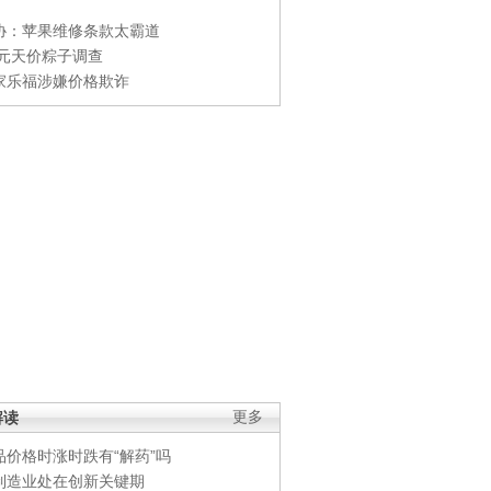
协：苹果维修条款太霸道
0元天价粽子调查
家乐福涉嫌价格欺诈
解读
更多
品价格时涨时跌有“解药”吗
制造业处在创新关键期