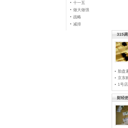
十一五
做大做强
战略
减排
315
胎盘
京东
1号
财经