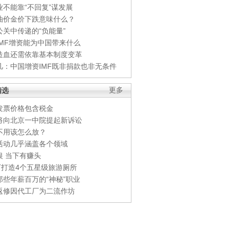
业不能靠“不回复”谋发展
油价金价下跌意味什么？
公关中传递的“负能量”
IMF增资能为中国带来什么
造血还需依靠基本制度变革
凡：中国增资IMF既非捐款也非无条件
精选
更多
发票价格包含税金
将向北京一中院提起新诉讼
不用该怎么放？
活动几乎涵盖各个领域
银 当下有赚头
0万打造4个五星级旅游厕所
那些年薪百万的“神秘”职业
返修因代工厂为二流作坊