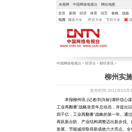
央视网
|
中国网络电视台
|
网站地图
首页
新闻
经济
体育
综艺
春晚
戏曲
电视
频道大全
栏目大全
节目大全
中国网络电视台
>
经济台
>
财经资讯
>
柳州实
发布时间:2011年03月31
本报柳州讯 (记者/刘兴标)满怀信心谋
工业再翻番”战略攻坚年总动员，并提出
四千亿，工业再翻番”战略的第一年。通
再跃新台阶、产业结构调整迈出新步伐、
发展、节能减排取得新成效六大亮点。全年完