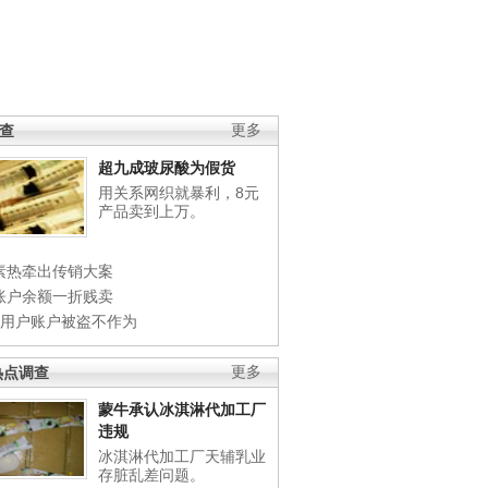
调查
更多
超九成玻尿酸为假货
用关系网织就暴利，8元
产品卖到上万。
素热牵出传销大案
账户余额一折贱卖
店用户账户被盗不作为
热点调查
更多
蒙牛承认冰淇淋代加工厂
违规
冰淇淋代加工厂天辅乳业
存脏乱差问题。