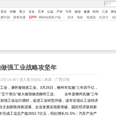
音乐
科教
青少
文化
艺术
公益
产经
汽车
旅游
健康
时尚
三农
商
直播中国
赛事直播
网络电视客户端
|
高清
电影
电视剧
纪录片
动
施做强工业战略攻坚年
日 14:40 |
进入复兴论坛
| 来源：广西日报
工业，满怀激情抓工业。3月25日，柳州市实施“三年四千亿，
以“五个突出”做大做强做优柳州工业。 去年是柳州实施“三年
过加强工业运行调控，促进工业转型升级，该市呈现出工业经济
自主创新取得新进展、企业发展实现新突破、园区经济获得新
成工业总产值2652.7亿元，同比增长31.5%；汽车产业产