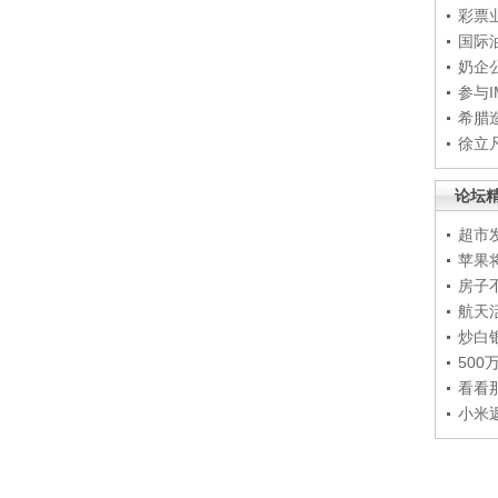
彩票
国际
奶企
参与
希腊
徐立
论坛
超市
苹果
房子
航天
炒白
50
看看
小米