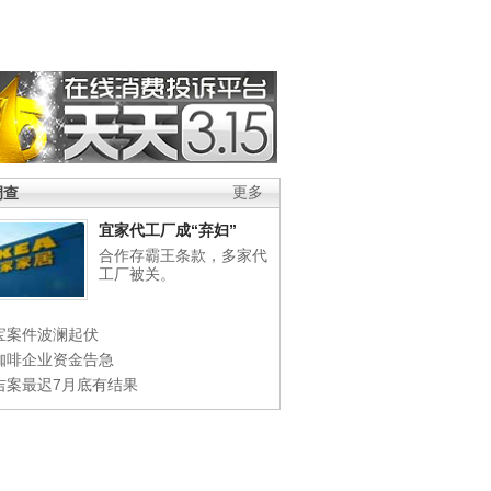
调查
更多
宜家代工厂成“弃妇”
合作存霸王条款，多家代
工厂被关。
宝案件波澜起伏
咖啡企业资金告急
吉案最迟7月底有结果