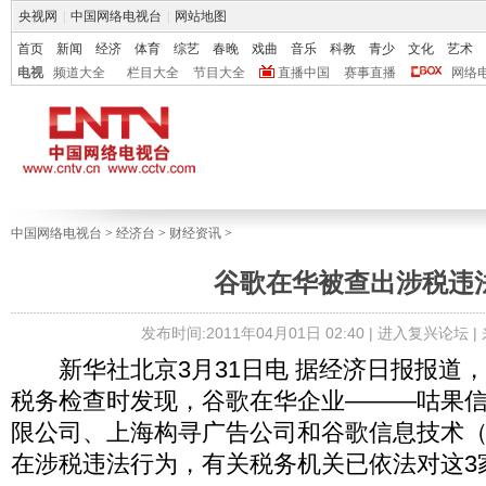
央视网
|
中国网络电视台
|
网站地图
首页
新闻
经济
体育
综艺
春晚
戏曲
音乐
科教
青少
文化
艺术
电视
频道大全
栏目大全
节目大全
直播中国
赛事直播
网络
中国网络电视台
>
经济台
>
财经资讯
>
谷歌在华被查出涉税违
发布时间:2011年04月01日 02:40 |
进入复兴论坛
|
新华社北京3月31日电 据经济日报报道
税务检查时发现，谷歌在华企业———咕果
限公司、上海构寻广告公司和谷歌信息技术
在涉税违法行为，有关税务机关已依法对这3