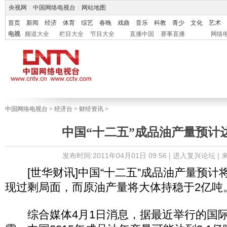
央视网
|
中国网络电视台
|
网站地图
首页
新闻
经济
体育
综艺
春晚
戏曲
音乐
科教
青少
文化
艺术
电视
频道大全
栏目大全
节目大全
直播中国
赛事直播
网络
中国网络电视台
>
经济台
>
财经资讯
>
中国“十二五”成品油产量预计达
发布时间:2011年04月01日 09:56 |
进入复兴论坛
|
[世华财讯]中国“十二五”成品油产量预计将
现过剩局面，而原油产量将大体持稳于2亿吨
综合媒体4月1日消息，据最近举行的国际